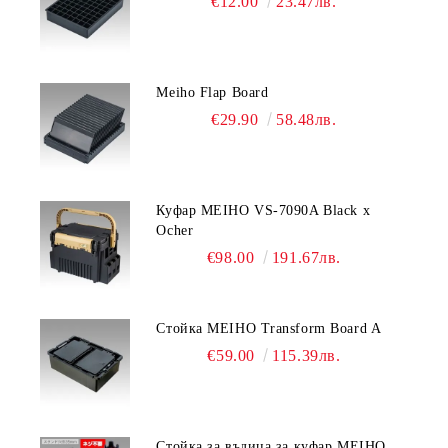
€12.00
23.47лв.
Meiho Flap Board
€29.90
58.48лв.
Куфар MEIHO VS-7090A Black x
Ocher
€98.00
191.67лв.
Стойка MEIHO Transform Board A
€59.00
115.39лв.
Стойка за въдица за куфар MEIHO