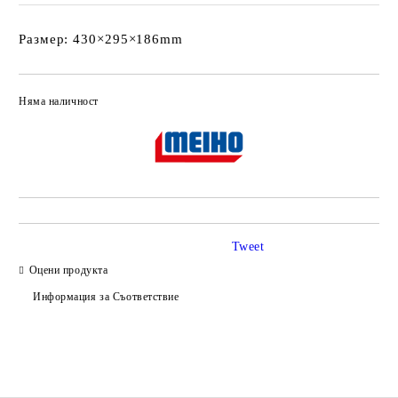
Размер: 430×295×186mm
Няма наличност
Добави в желани
Tweet
Оцени продукта
Информация за Съответствие