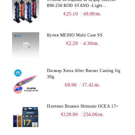
BM-250 ROD STAND -Light
Blue/Black color
€25.10
49.09лв.
Кутия MEIHO Multi Case SS
€2.20
4.30лв.
Пилкер Xesta After Burner Casting Jig
30g.
€8.90
17.41лв.
Плетено Влакно Shimano OCEA 17+
€129.90
254.06лв.