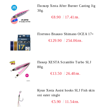
Пилкер Xesta After Burner Casting Jig
30g.
€8.90
17.41лв.
Плетено Влакно Shimano OCEA 17+
€129.90
254.06лв.
Пикер XESTA Scramble Turbo SLJ
80g.
€13.50
26.40лв.
Куки Xesta Assist hooks SLJ Fish skin
oni eater single
€5.90
11.54лв.