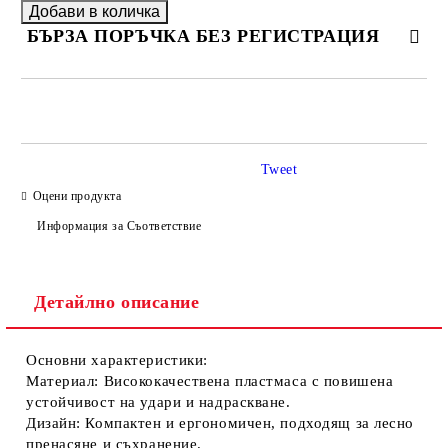
БЪРЗА ПОРЪЧКА БЕЗ РЕГИСТРАЦИЯ
САМО ПОПЪЛНЕТЕ 2 ПОЛЕТА
Tweet
Оцени продукта
Ние ще се свържем с вас в рамките на работния ден.
Информация за Съответствие
Детайлно описание
Основни характеристики:
Материал:
Висококачествена пластмаса с повишена
устойчивост на удари и надраскване.
Дизайн:
Компактен и ергономичен, подходящ за лесно
пренасяне и съхранение.