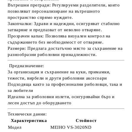
Вътрешни прегради:
Регулируеми разделители, които
позволяват персонализиране на вътрешното
пространство спрямо нуждите.
Закопчалки:
Здрави и надеждни, осигуряват стабилно
затваряне и предпазват от неволно отваряне.
Прозрачен капак:
Позволява визуален контрол на
съдържанието без необходимост от отваряне.
Размери:
Предлага достатъчно място за съхранение на
разнообразни риболовни принадлежности.
Предназначение:
За организация и съхранение на куки, примамки,
тежести, вирбели и други риболовни аксесоари
Подходяща както за професионални риболовци, така и
за любители
Идеална за риболовни излети, осигурявайки бърз и
лесен достъп до оборудването
Технически данни:
Характеристика
Стойност
Модел
MEIHO VS-3020ND