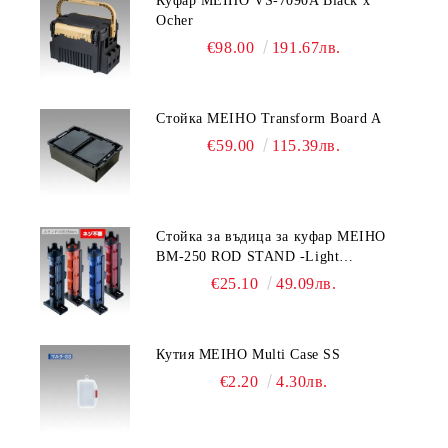
Куфар MEIHO VS-7090A Black x
Ocher
€98.00
191.67лв.
Стойка MEIHO Transform Board A
€59.00
115.39лв.
Стойка за въдица за куфар MEIHO
BM-250 ROD STAND -Light
Blue/Black color
€25.10
49.09лв.
Кутия MEIHO Multi Case SS
€2.20
4.30лв.