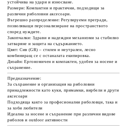
устойчива на удари и износване.
Размери:
Компактни и практични, подходящи за
различни риболовни аксесоари.
Вътрешно разпределение:
Регулируеми прегради,
позволяващи персонализиране на пространството
според нуждите.
Закопчалки:
Здрави и надеждни механизми за стабилно
затваряне и защита на съдържанието.
Цвят:
Сив (GR) – стилен и неутрален, лесно
комбиниращ се с останалата екипировка.
Дизайн:
Ергономичен и компактен, удобен за носене и
съхранение.
Предназначение:
За съхранение и организация на риболовни
принадлежности като куки, примамки, вирбели и други
аксесоари
Подходяща както за професионални риболовци, така и
за хоби любители
Идеална за носене и съхранение при различни видове
риболов и outdoor активности