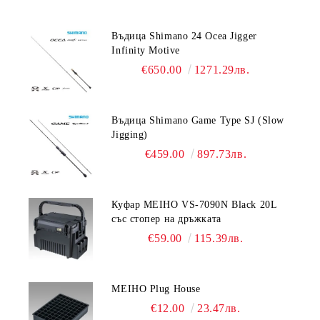
Въдица Shimano 24 Ocea Jigger
Infinity Motive
€650.00
1271.29лв.
Въдица Shimano Game Type SJ (Slow
Jigging)
€459.00
897.73лв.
Куфар MEIHO VS-7090N Black 20L
със стопер на дръжката
€59.00
115.39лв.
MEIHO Plug House
€12.00
23.47лв.