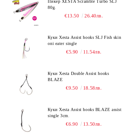
Пикер XESTA Scramble Turbo SLJ
80g.
€13.50
26.40лв.
Куки Xesta Assist hooks SLJ Fish skin
oni eater single
€5.90
11.54лв.
Куки Xesta Double Assist hooks
BLAZE
€9.50
18.58лв.
Куки Xesta Assist hooks BLAZE assist
single 3cm.
€6.90
13.50лв.