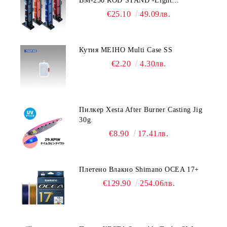
BM-250 ROD STAND -Light
Blue/Black color
€25.10
49.09лв.
Кутия MEIHO Multi Case SS
€2.20
4.30лв.
Пилкер Xesta After Burner Casting Jig
30g.
€8.90
17.41лв.
Плетено Влакно Shimano OCEA 17+
€129.90
254.06лв.