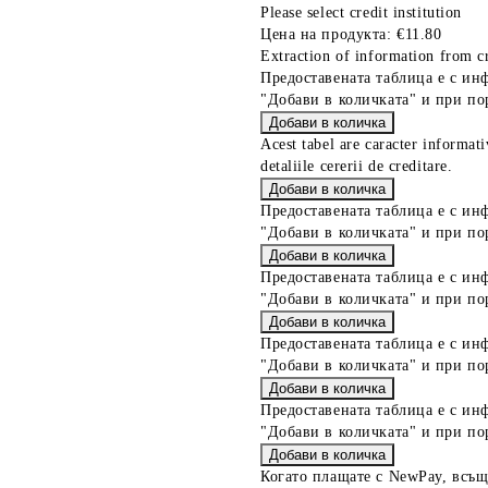
Please select credit institution
Цена на продукта:
€11.80
Extraction of information from cr
Предоставената таблица е с ин
"Добави в количката" и при по
Acest tabel are caracter informat
detaliile cererii de creditare.
Предоставената таблица е с ин
"Добави в количката" и при по
Предоставената таблица е с ин
"Добави в количката" и при по
Предоставената таблица е с ин
"Добави в количката" и при по
Предоставената таблица е с ин
"Добави в количката" и при по
Когато плащате с NewPay, всъщ