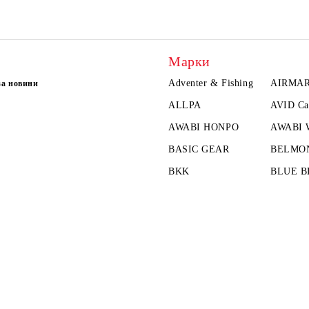
Марки
Adventer & Fishing
AIRMA
за новини
ALLPA
AVID Ca
AWABI HONPO
AWABI
BASIC GEAR
BELMO
BKK
BLUE B