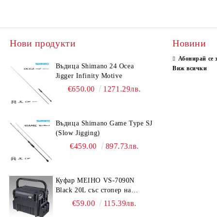
Нови продукти
Новини
Абонирай се 
Въдица Shimano 24 Ocea
Виж всички
Jigger Infinity Motive
€650.00
1271.29лв.
Въдица Shimano Game Type SJ
(Slow Jigging)
€459.00
897.73лв.
Куфар MEIHO VS-7090N
Black 20L със стопер на
дръжката
€59.00
115.39лв.