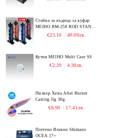
Стойка за въдица за куфар
MEIHO BM-250 ROD STAND
-Light Blue/Black color
€25.10
49.09лв.
Кутия MEIHO Multi Case SS
€2.20
4.30лв.
Пилкер Xesta After Burner
Casting Jig 30g.
€8.90
17.41лв.
Плетено Влакно Shimano
OCEA 17+