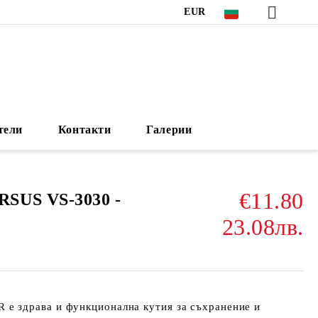
EUR
тели
Контакти
Галерии
€11.80
SUS VS-3030 -
23.08лв.
R
е здрава и функционална кутия за съхранение и