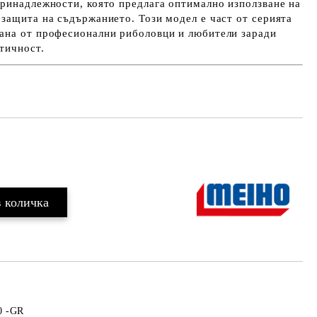
ринадлежности, която предлага оптимално използване на
защита на съдържанието. Този модел е част от серията
ана от професионални риболовци и любители заради
тичност.
Добави в желани
0 -GR