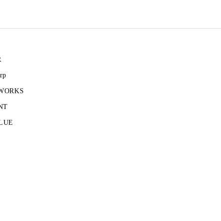
R
rp
 WORKS
NT
LUE