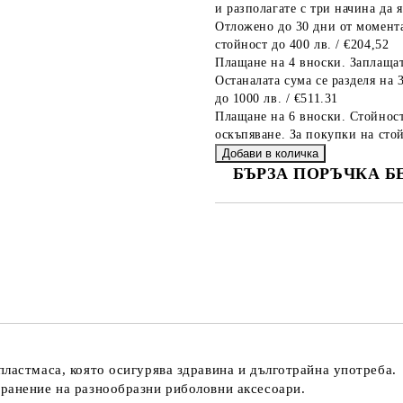
и разполагате с три начина да я
Отложено до 30 дни от момента
стойност до 400 лв. / €204,52
Плащане на 4 вноски. Заплащат
Останалата сума се разделя на 
до 1000 лв. / €511.31
Плащане на 6 вноски. Стойност
оскъпяване. За покупки на стой
БЪРЗА ПОРЪЧКА Б
САМО ПОПЪЛНЕТЕ 2 ПОЛЕТА
Ние ще се свържем с вас в рамки
ластмаса, която осигурява здравина и дълготрайна употреба.
ранение на разнообразни риболовни аксесоари.