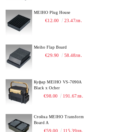
MEIHO Plug House
€12.00
23.47лв.
Meiho Flap Board
€29.90
58.48лв.
Куфар MEIHO VS-7090A
Black x Ocher
€98.00
191.67лв.
Стойка MEIHO Transform
Board A
€59.00
115.39лв.