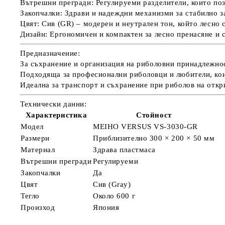
Вътрешни прегради:
Регулируеми разделители, които по
Закопчалки:
Здрави и надеждни механизми за стабилно з
Цвят:
Сив (GR) – модерен и неутрален тон, който лесно 
Дизайн:
Ергономичен и компактен за лесно пренасяне и 
Предназначение:
За съхранение и организация на риболовни принадлежнос
Подходяща за професионални риболовци и любители, кои
Идеална за транспорт и съхранение при риболов на откр
Технически данни:
Характеристика
Стойност
Модел
MEIHO VERSUS VS-3030-GR
Размери
Приблизително 300 × 200 × 50 мм
Материал
Здрава пластмаса
Вътрешни прегради
Регулируеми
Закопчалки
Да
Цвят
Сив (Gray)
Тегло
Около 600 г
Произход
Япония