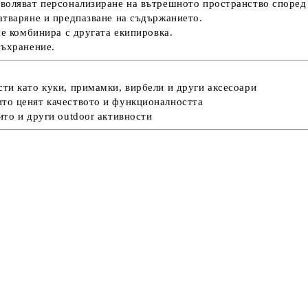
зволяват персонализиране на вътрешното пространство според
атваряне и предпазване на съдържанието.
се комбинира с другата екипировка.
съхранение.
ти като куки, примамки, вирбели и други аксесоари
то ценят качеството и функционалността
ито и други outdoor активности