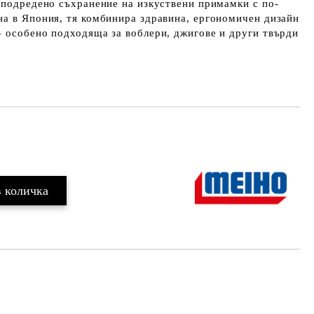
 подредено съхранение на изкуствени примамки с по-
на в Япония, тя комбинира здравина, ергономичен дизайн
– особено подходяща за воблери, джигове и други твърди
Добави в желани