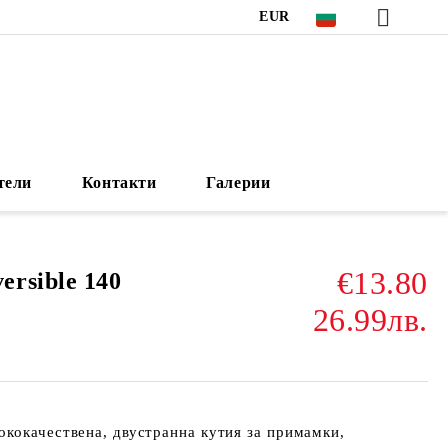
EUR
тели
Контакти
Галерии
€13.80
rsible 140
26.99лв.
ококачествена, двустранна кутия за примамки,