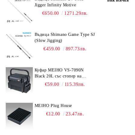
Виж всички
Jigger Infinity Motive
€650.00
1271.29лв.
Въдица Shimano Game Type SJ
(Slow Jigging)
€459.00
897.73лв.
Куфар MEIHO VS-7090N
Black 20L със стопер на
дръжката
€59.00
115.39лв.
MEIHO Plug House
€12.00
23.47лв.