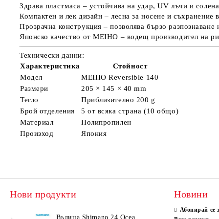
Здрава пластмаса
– устойчива на удар, UV лъчи и солена
Компактен и лек дизайн
– лесна за носене и съхранение 
Прозрачна конструкция
– позволява бързо разпознаване 
Японско качество от MEIHO
– водещ производител на ри
Технически данни:
Характеристика
Стойност
Модел
MEIHO Reversible 140
Размери
205 × 145 × 40 mm
Тегло
Приблизително 200 g
Брой отделения
5 от всяка страна (10 общо)
Материал
Полипропилен
Произход
Япония
Нови продукти
Новини
Абонирай се 
Въдица Shimano 24 Ocea