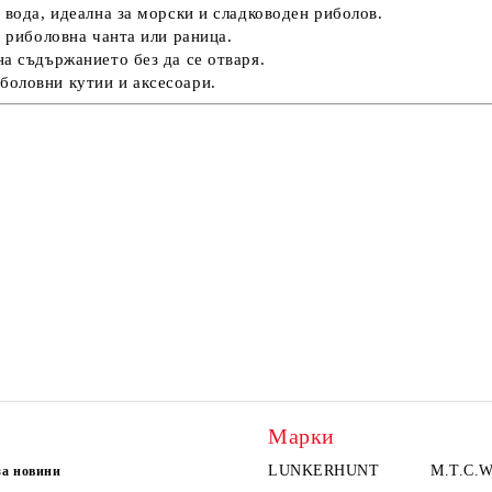
 вода, идеална за морски и сладководен риболов.
в риболовна чанта или раница.
на съдържанието без да се отваря.
боловни кутии и аксесоари.
Марки
LUNKERHUNT
M.T.C.W
за новини