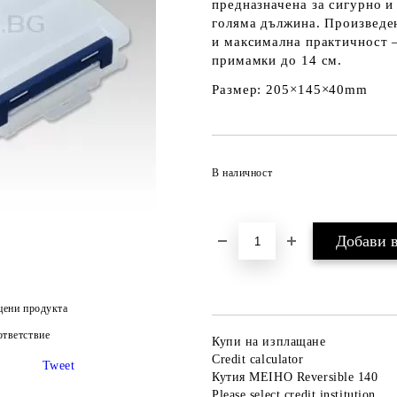
предназначена за сигурно и
голяма дължина. Произведе
и максимална практичност 
примамки до 14 см.
Размер: 205×145×40mm
В наличност
цени продукта
тветствие
Купи на изплащане
Credit calculator
Tweet
Кутия MEIHO Reversible 140
Please select credit institution