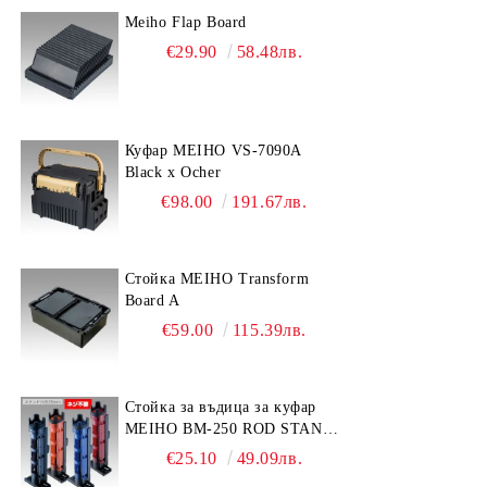
Meiho Flap Board
€29.90
58.48лв.
Куфар MEIHO VS-7090A
Black x Ocher
€98.00
191.67лв.
Стойка MEIHO Transform
Board A
€59.00
115.39лв.
Стойка за въдица за куфар
MEIHO BM-250 ROD STAND
-Light Blue/Black color
€25.10
49.09лв.