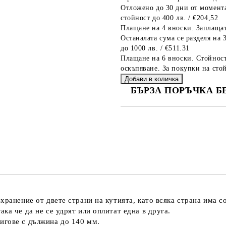
Отложено до 30 дни от момента
стойност до 400 лв. / €204,52
Плащане на 4 вноски. Заплащат
Останалата сума се разделя на 
до 1000 лв. / €511.31
Плащане на 6 вноски. Стойност
оскъпяване. За покупки на стой
БЪРЗА ПОРЪЧКА Б
САМО ПОПЪЛНЕТЕ 2 ПОЛЕТА
Ние ще се свържем с вас в рамки
хранение от двете страни на кутията, като всяка страна има со
ка че да не се удрят или оплитат една в друга.
игове с дължина до 140 мм.