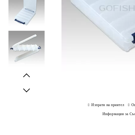
Prev
Next
Изпрати на приятел
О
Информация за Съо