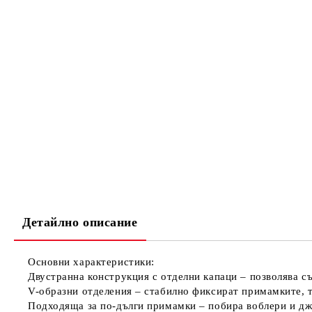
Детайлно описание
Основни характеристики:
Двустранна конструкция с отделни капаци
– позволява съ
V-образни отделения
– стабилно фиксират примамките, та
Подходяща за по-дълги примамки
– побира воблери и дж