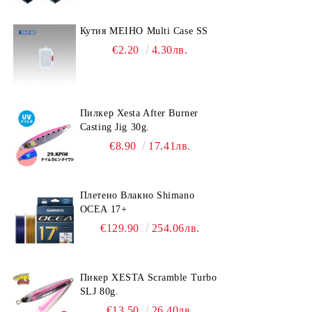
Кутия MEIHO Multi Case SS
€2.20
4.30лв.
Пилкер Xesta After Burner
Casting Jig 30g.
€8.90
17.41лв.
Плетено Влакно Shimano
OCEA 17+
€129.90
254.06лв.
Пикер XESTA Scramble Turbo
SLJ 80g.
€13.50
26.40лв.