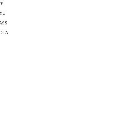
TE
YU
ASS
KOTA