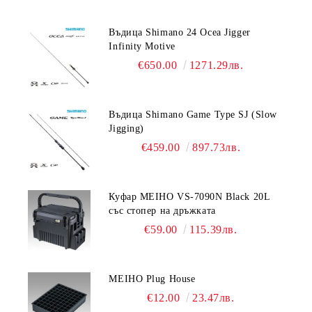
Въдица Shimano 24 Ocea Jigger
Infinity Motive
€650.00
1271.29лв.
Въдица Shimano Game Type SJ (Slow
Jigging)
€459.00
897.73лв.
Куфар MEIHO VS-7090N Black 20L
със стопер на дръжката
€59.00
115.39лв.
MEIHO Plug House
€12.00
23.47лв.