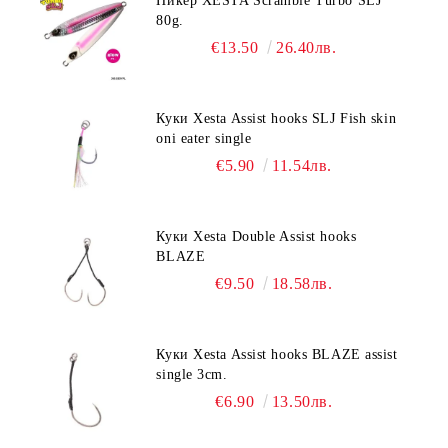
Пикер XESTA Scramble Turbo SLJ
80g.
€13.50
26.40лв.
Куки Xesta Assist hooks SLJ Fish skin
oni eater single
€5.90
11.54лв.
Куки Xesta Double Assist hooks
BLAZE
€9.50
18.58лв.
Куки Xesta Assist hooks BLAZE assist
single 3cm.
€6.90
13.50лв.