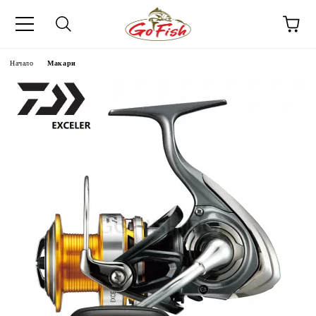
Начало
Макари