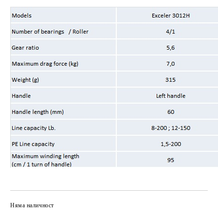
Няма наличност
Добави в желани