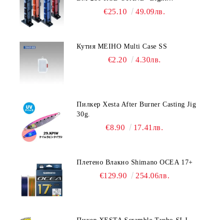
Blue/Black color
€25.10
49.09лв.
Кутия MEIHO Multi Case SS
€2.20
4.30лв.
Пилкер Xesta After Burner Casting Jig
30g.
€8.90
17.41лв.
Плетено Влакно Shimano OCEA 17+
€129.90
254.06лв.