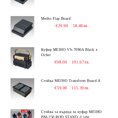
Meiho Flap Board
€29.90
58.48лв.
Куфар MEIHO VS-7090A Black x
Ocher
€98.00
191.67лв.
Стойка MEIHO Transform Board A
€59.00
115.39лв.
Стойка за въдица за куфар MEIHO
BM-250 ROD STAND -Light