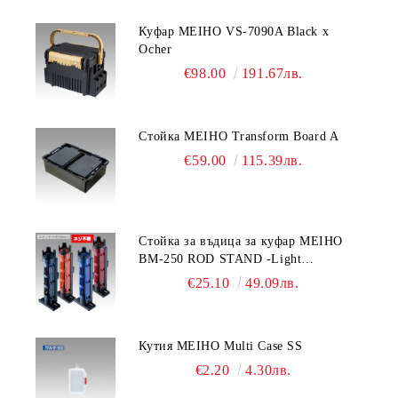
Куфар MEIHO VS-7090A Black x
Ocher
€98.00
191.67лв.
Стойка MEIHO Transform Board A
€59.00
115.39лв.
Стойка за въдица за куфар MEIHO
BM-250 ROD STAND -Light
Blue/Black color
€25.10
49.09лв.
Кутия MEIHO Multi Case SS
€2.20
4.30лв.