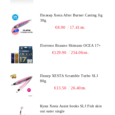
Пилкер Xesta After Burner Casting Jig
30g.
€8.90
17.41лв.
Плетено Влакно Shimano OCEA 17+
€129.90
254.06лв.
Пикер XESTA Scramble Turbo SLJ
80g.
€13.50
26.40лв.
Куки Xesta Assist hooks SLJ Fish skin
oni eater single