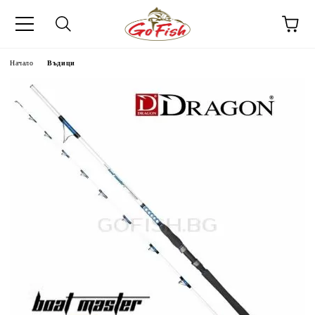
Начало
Въдици