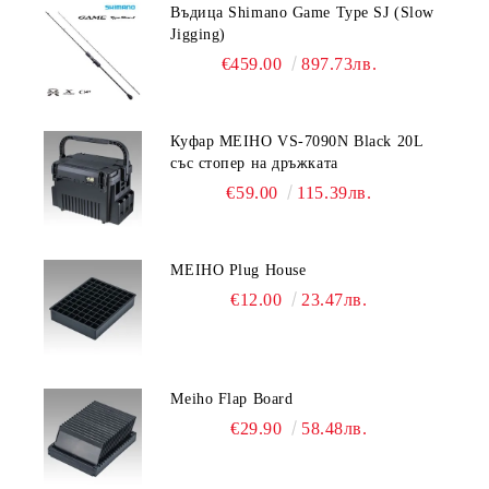
Въдица Shimano Game Type SJ (Slow
Jigging)
€459.00
897.73лв.
Куфар MEIHO VS-7090N Black 20L
със стопер на дръжката
€59.00
115.39лв.
MEIHO Plug House
€12.00
23.47лв.
Meiho Flap Board
€29.90
58.48лв.