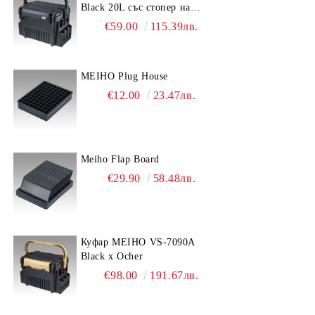
Black 20L със стопер на
дръжката
€59.00
115.39лв.
MEIHO Plug House
€12.00
23.47лв.
Meiho Flap Board
€29.90
58.48лв.
Куфар MEIHO VS-7090A
Black x Ocher
€98.00
191.67лв.