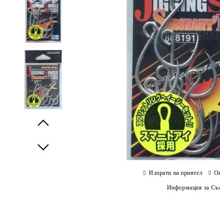
Prev
Next
Изпрати на приятел
О
Информация за Съо