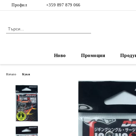
Профил
+359 897 879 066
Ново
Промоции
Проду
Начало
Куки