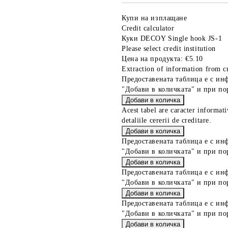
Купи на изплащане
Credit calculator
Куки DECOY Single hook JS-1
Please select credit institution
Цена на продукта:
€5.10
Extraction of information from cr
Предоставената таблица е с ин
"Добави в количката" и при по
Acest tabel are caracter informat
detaliile cererii de creditare.
Предоставената таблица е с ин
"Добави в количката" и при по
Предоставената таблица е с ин
"Добави в количката" и при по
Предоставената таблица е с ин
"Добави в количката" и при по