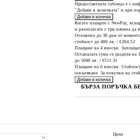
Предоставената таблица е с ин
"Добави в количката" и при по
Когато плащате с NewPay, всъщ
и разполагате с три начина да я
Отложено до 30 дни от момента
стойност до 400 лв. / €204,52
Плащане на 4 вноски. Заплащат
Останалата сума се разделя на 
до 1000 лв. / €511.31
Плащане на 6 вноски. Стойност
оскъпяване. За покупки на стой
БЪРЗА ПОРЪЧКА Б
САМО ПОПЪЛНЕТЕ 2 ПОЛЕТА
Ние ще се свържем с вас в рамки
Цена