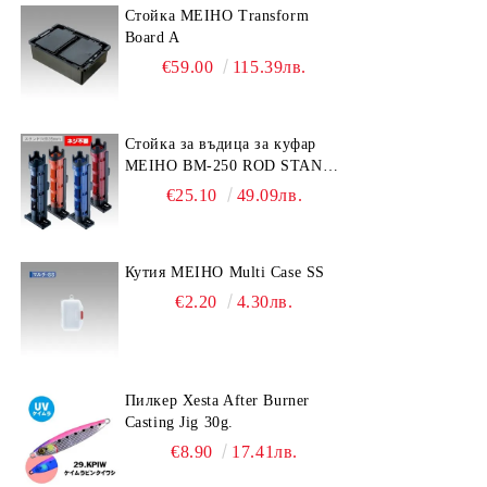
Стойка MEIHO Transform
Board A
€59.00
115.39лв.
Стойка за въдица за куфар
MEIHO BM-250 ROD STAND
-Light Blue/Black color
€25.10
49.09лв.
Кутия MEIHO Multi Case SS
€2.20
4.30лв.
Пилкер Xesta After Burner
Casting Jig 30g.
€8.90
17.41лв.