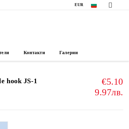
EUR
тели
Контакти
Галерии
€5.10
e hook JS-1
9.97лв.