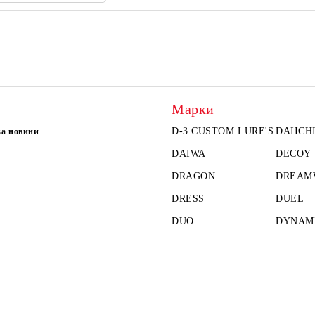
Марки
D-3 CUSTOM LURE'S
DAIICH
за новини
DAIWA
DECOY
DRAGON
DREAM
DRESS
DUEL
DUO
DYNAMI