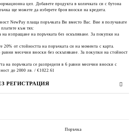
формационна цел. Добавете продукта в количката си с бутона
ръчка ще можете да изберете броя вноски на кредита.
ност NewPay плаща поръчката Ви вместо Вас. Вие я получавате
 платите към тях:
 на изпращане на поръчката без оскъпяване. За покупки на
е 20% от стойността на поръчката си на момента с карта.
3 равни месечни вноски без оскъпяване. За покупки на стойност
та на поръчката се разпределя в 6 равни месечни вноски с
ност до 2000 лв. / €1022.61
ЕЗ РЕГИСТРАЦИЯ
те на работния ден.
Поръчка