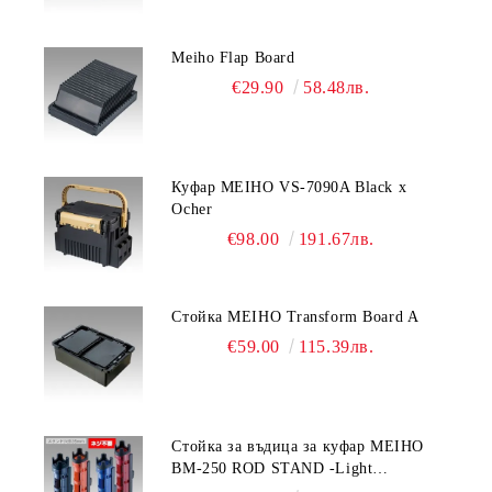
Meiho Flap Board
€29.90
58.48лв.
Куфар MEIHO VS-7090A Black x
Ocher
€98.00
191.67лв.
Стойка MEIHO Transform Board A
€59.00
115.39лв.
Стойка за въдица за куфар MEIHO
BM-250 ROD STAND -Light
Blue/Black color