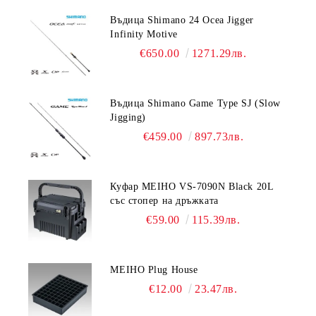
Въдица Shimano 24 Ocea Jigger
Infinity Motive
€650.00
1271.29лв.
Въдица Shimano Game Type SJ (Slow
Jigging)
€459.00
897.73лв.
Куфар MEIHO VS-7090N Black 20L
със стопер на дръжката
€59.00
115.39лв.
MEIHO Plug House
€12.00
23.47лв.