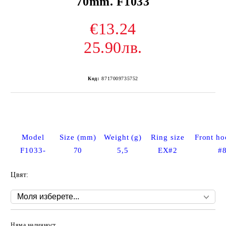
70mm. F1033
€13.24
25.90лв.
Код:
8717009735752
Model
Size (mm)
Weight (g)
Ring size
Front ho
F1033-
70
5,5
EX#2
#
Цвят:
Няма наличност