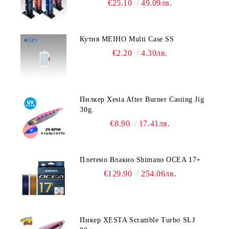
€25.10
49.09лв.
Кутия MEIHO Multi Case SS
€2.20
4.30лв.
Пилкер Xesta After Burner Casting Jig
30g.
€8.90
17.41лв.
Плетено Влакно Shimano OCEA 17+
€129.90
254.06лв.
Пикер XESTA Scramble Turbo SLJ