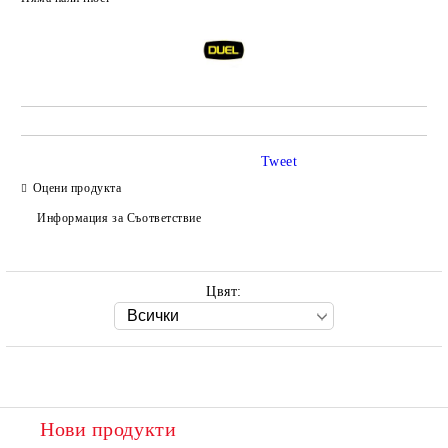
Добави в желани
Tweet
Оцени продукта
Информация за Съответствие
Цвят:
Нови продукти