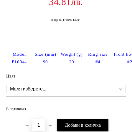
34.81лв.
Код:
8717009743794
Model
Size (mm)
Weight (g)
Ring size
Front ho
F1094-
90
20
#4
#
Цвят:
Добави в желани
В наличност