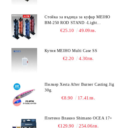
Стойка за въдица за куфар MEIHO
BM-250 ROD STAND -Light
Blue/Black color
€25.10
49.09лв.
Кутия MEIHO Multi Case SS
€2.20
4.30лв.
Пилкер Xesta After Burner Casting Jig
30g.
€8.90
17.41лв.
Плетено Влакно Shimano OCEA 17+
€129.90
254.06лв.