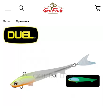
Начало
Примамки