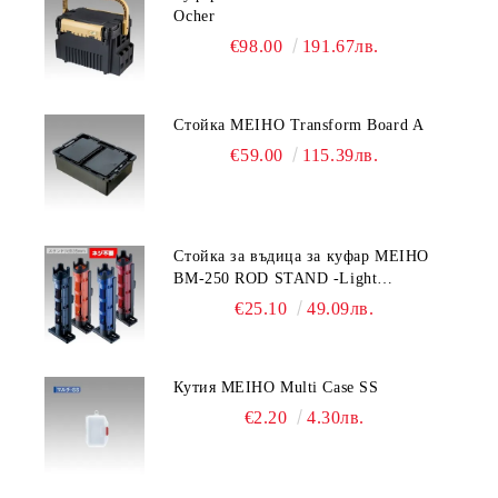
Ocher
€98.00
191.67лв.
Стойка MEIHO Transform Board A
€59.00
115.39лв.
Стойка за въдица за куфар MEIHO
BM-250 ROD STAND -Light
Blue/Black color
€25.10
49.09лв.
Кутия MEIHO Multi Case SS
€2.20
4.30лв.