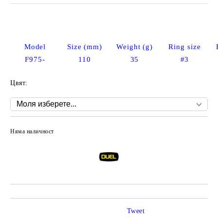
Model
Size (mm)
Weight (g)
Ring size
F975-
110
35
#3
Цвят:
Няма наличност
Добави в желани
Tweet