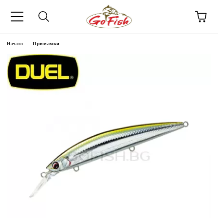
Начало
Примамки