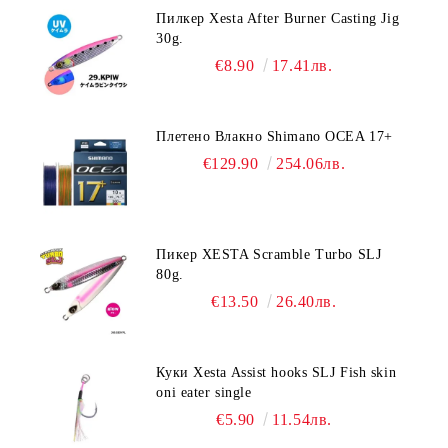
Пилкер Xesta After Burner Casting Jig
30g.
€8.90
17.41лв.
Плетено Влакно Shimano OCEA 17+
€129.90
254.06лв.
Пикер XESTA Scramble Turbo SLJ
80g.
€13.50
26.40лв.
Куки Xesta Assist hooks SLJ Fish skin
oni eater single
€5.90
11.54лв.