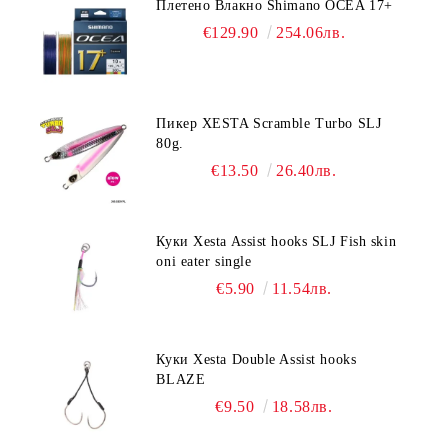
Плетено Влакно Shimano OCEA 17+
€129.90
254.06лв.
Пикер XESTA Scramble Turbo SLJ
80g.
€13.50
26.40лв.
Куки Xesta Assist hooks SLJ Fish skin
oni eater single
€5.90
11.54лв.
Куки Xesta Double Assist hooks
BLAZE
€9.50
18.58лв.