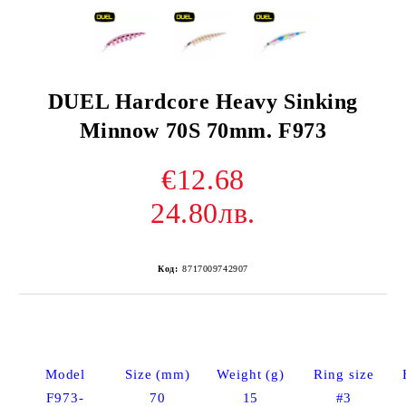
DUEL Hardcore Heavy Sinking
Minnow 70S 70mm. F973
€12.68
24.80лв.
Код:
8717009742907
Model
Size (mm)
Weight (g)
Ring size
F973-
70
15
#3