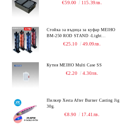
€59.00
115.39лв.
Стойка за въдица за куфар MEIHO
BM-250 ROD STAND -Light
Blue/Black color
€25.10
49.09лв.
Кутия MEIHO Multi Case SS
€2.20
4.30лв.
Пилкер Xesta After Burner Casting Jig
30g.
€8.90
17.41лв.