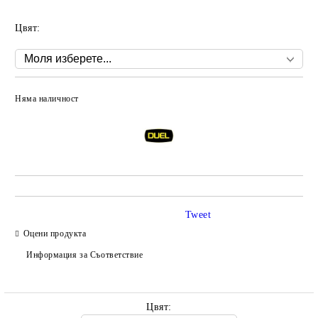
Цвят:
Няма наличност
Добави в желани
Tweet
Оцени продукта
Информация за Съответствие
Цвят: