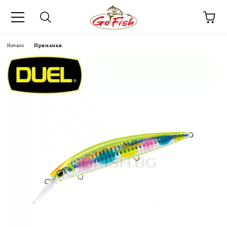
Начало
Примамки