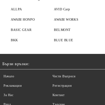
ALLPA
AVID Carp
AWABI HONPO
AWABI WORKS
BASIC GEAR
BELMONT
BKK
BLUE BLUE
Бързи връзки:
Начало
Чести Въпроси
Рекламации
Регистрация
За Нас
Контакт
Вход
Търсене