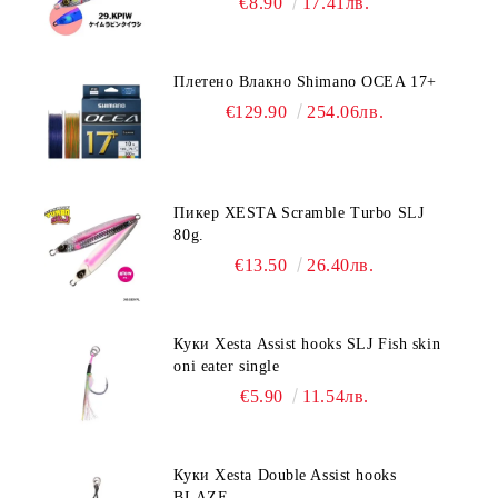
€8.90
17.41лв.
Плетено Влакно Shimano OCEA 17+
€129.90
254.06лв.
Пикер XESTA Scramble Turbo SLJ
80g.
€13.50
26.40лв.
Куки Xesta Assist hooks SLJ Fish skin
oni eater single
€5.90
11.54лв.
Куки Xesta Double Assist hooks
BLAZE