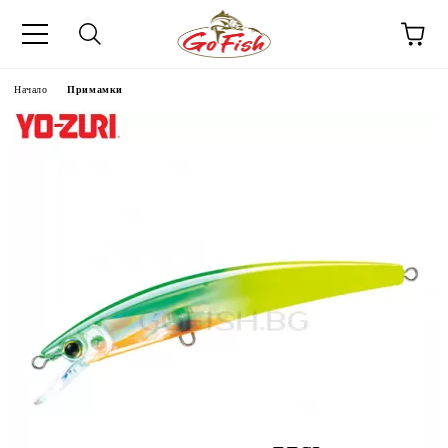
Начало
Примамки