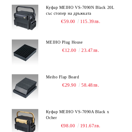
Куфар MEIHO VS-7090N Black 20L
със стопер на дръжката
€59.00
115.39лв.
MEIHO Plug House
€12.00
23.47лв.
Meiho Flap Board
€29.90
58.48лв.
Куфар MEIHO VS-7090A Black x
Ocher
€98.00
191.67лв.