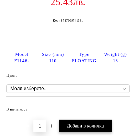
25.43лв.
Код:
8717009741361
Model
Size (mm)
Type
Weight (g)
F1146-
110
FLOATING
13
Цвят:
Добави в желани
В наличност