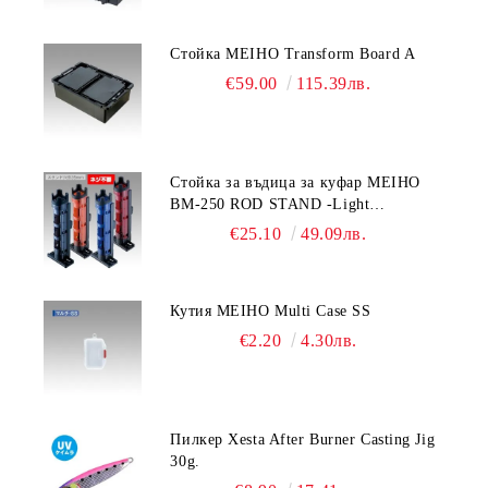
Стойка MEIHO Transform Board A
€59.00
115.39лв.
Стойка за въдица за куфар MEIHO
BM-250 ROD STAND -Light
Blue/Black color
€25.10
49.09лв.
Кутия MEIHO Multi Case SS
€2.20
4.30лв.
Пилкер Xesta After Burner Casting Jig
30g.