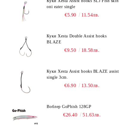
Куки Xesta Assist hooks SLJ Fish skin
oni eater single
€5.90
11.54лв.
Куки Xesta Double Assist hooks
BLAZE
€9.50
18.58лв.
Куки Xesta Assist hooks BLAZE assist
single 3cm.
€6.90
13.50лв.
Воблер GoPhish 128GP
€26.40
51.63лв.