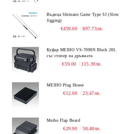
Въдица Shimano Game Type SJ (Slow
Jigging)
€459.00
897.73лв.
Куфар MEIHO VS-7090N Black 20L
със стопер на дръжката
€59.00
115.39лв.
MEIHO Plug House
€12.00
23.47лв.
Meiho Flap Board
€29.90
58.48лв.