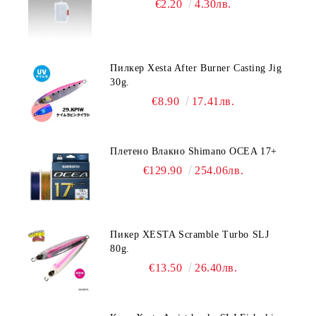
€2.20
4.30лв.
Пилкер Xesta After Burner Casting Jig
30g.
€8.90
17.41лв.
Плетено Влакно Shimano OCEA 17+
€129.90
254.06лв.
Пикер XESTA Scramble Turbo SLJ
80g.
€13.50
26.40лв.