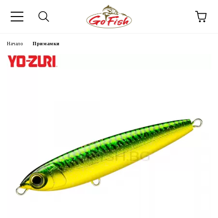
Начало
Примамки