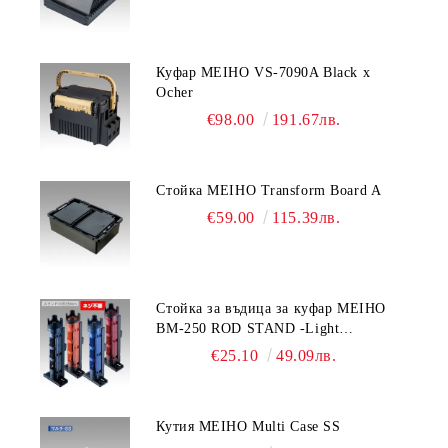
Куфар MEIHO VS-7090A Black x
Ocher
€98.00
191.67лв.
Стойка MEIHO Transform Board A
€59.00
115.39лв.
Стойка за въдица за куфар MEIHO
BM-250 ROD STAND -Light
Blue/Black color
€25.10
49.09лв.
Кутия MEIHO Multi Case SS