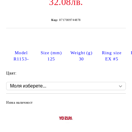
32.08лв.
Код:
8717009744878
Model
Size (mm)
Weight (g)
Ring size
R1153-
125
30
EX #5
Цвят:
Няма наличност
Добави в желани