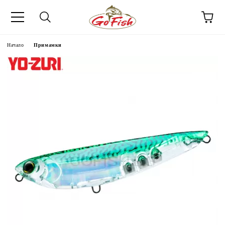
Начало
Примамки