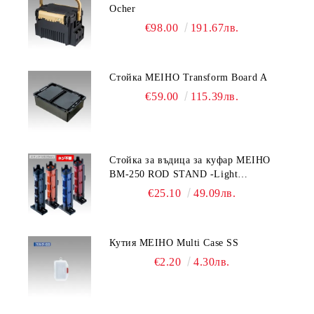
Ocher
€98.00
191.67лв.
Стойка MEIHO Transform Board A
€59.00
115.39лв.
Стойка за въдица за куфар MEIHO
BM-250 ROD STAND -Light
Blue/Black color
€25.10
49.09лв.
Кутия MEIHO Multi Case SS
€2.20
4.30лв.