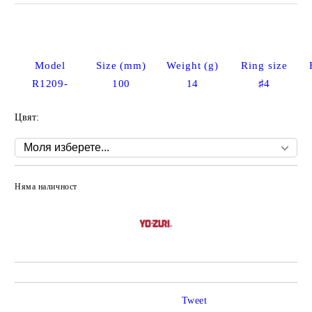
Model
Size (mm)
Weight (g)
Ring size
R1209-
100
14
♯4
Цвят:
Няма наличност
Добави в желани
Tweet