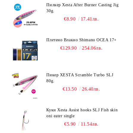
Пилкер Xesta After Burner Casting Jig
30g.
€8.90
17.41лв.
Плетено Влакно Shimano OCEA 17+
€129.90
254.06лв.
Пикер XESTA Scramble Turbo SLJ
80g.
€13.50
26.40лв.
Куки Xesta Assist hooks SLJ Fish skin
oni eater single
€5.90
11.54лв.