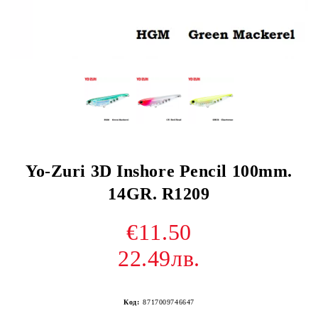
Yo-Zuri 3D Inshore Pencil 100mm.
14GR. R1209
€11.50
22.49лв.
Код:
8717009746647