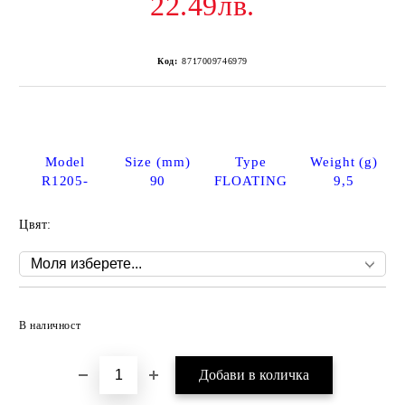
22.49лв.
Код:
8717009746979
Model
Size (mm)
Type
Weight (g)
R1205-
90
FLOATING
9,5
Цвят:
Добави в желани
В наличност