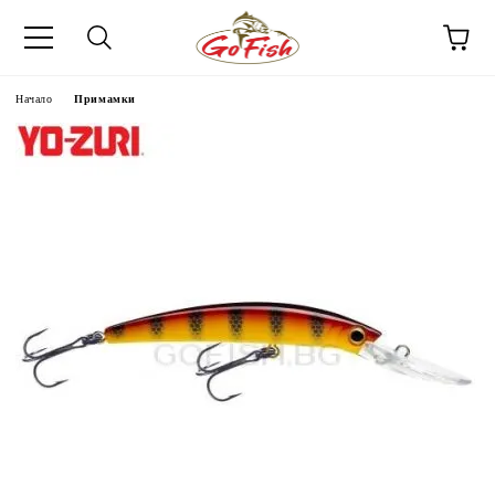
Начало
Примамки