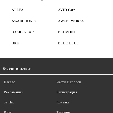
ALLPA
AVID Carp
AWABI HONPO
AWABI WORKS
BASIC GEAR
BELMONT
BKK
BLUE BLUE
Бързи връзки:
Начало
Чести Въпроси
Рекламации
Регистрация
За Нас
Контакт
Вход
Търсене