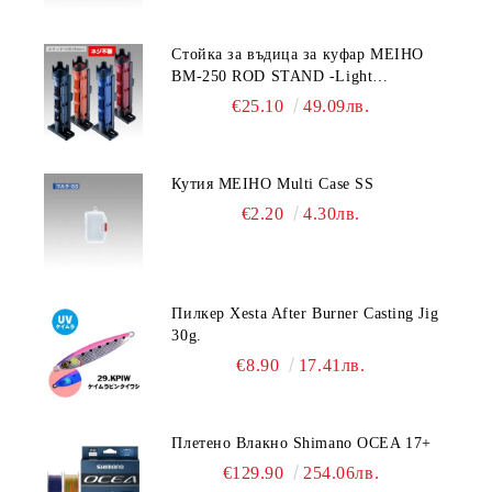
Стойка за въдица за куфар MEIHO
BM-250 ROD STAND -Light
Blue/Black color
€25.10
49.09лв.
Кутия MEIHO Multi Case SS
€2.20
4.30лв.
Пилкер Xesta After Burner Casting Jig
30g.
€8.90
17.41лв.
Плетено Влакно Shimano OCEA 17+
€129.90
254.06лв.