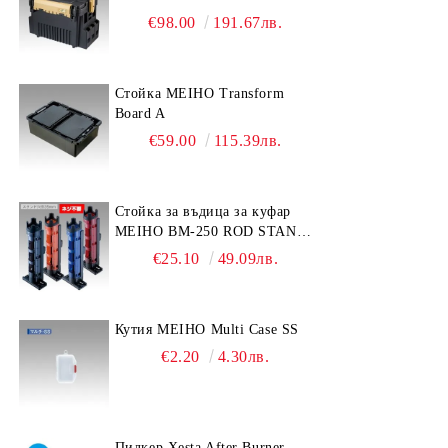
€98.00
191.67лв.
Стойка MEIHO Transform
Board A
€59.00
115.39лв.
Стойка за въдица за куфар
MEIHO BM-250 ROD STAND
-Light Blue/Black color
€25.10
49.09лв.
Кутия MEIHO Multi Case SS
€2.20
4.30лв.
Пилкер Xesta After Burner