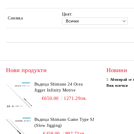
Цвят:
Снимка
Нови продукти
Новини
Абонирай се 
Въдица Shimano 24 Ocea
Виж всички
Jigger Infinity Motive
€650.00
1271.29лв.
Въдица Shimano Game Type SJ
(Slow Jigging)
€459.00
897.73лв.