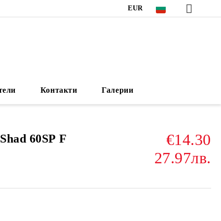
EUR
тели
Контакти
Галерии
€14.30
Shad 60SP F
27.97лв.