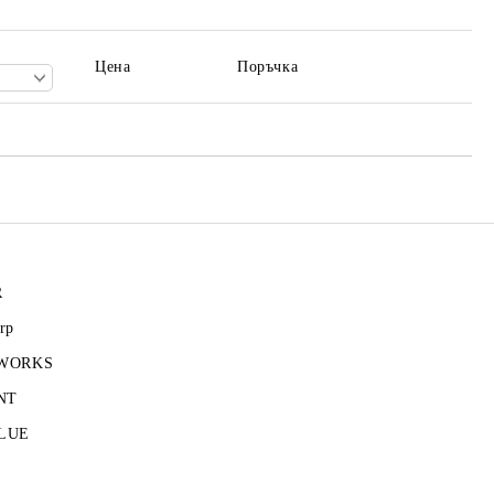
те на работния ден.
Цена
Поръчка
R
rp
 WORKS
NT
LUE