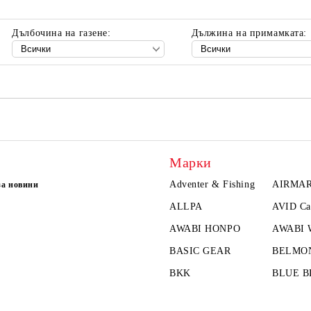
Ние ще се свържем с вас в рамки
Дълбочина на газене:
Дължина на примамката:
Марки
Adventer & Fishing
AIRMA
за новини
ALLPA
AVID Ca
AWABI HONPO
AWABI
BASIC GEAR
BELMO
BKK
BLUE B