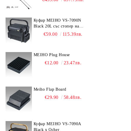
Куфар MEIHO VS-7090N
Black 20L със стопер на
дръжката
€59.00
115.39лв.
MEIHO Plug House
€12.00
23.47лв.
Meiho Flap Board
€29.90
58.48лв.
Куфар MEIHO VS-7090A
Black x Ocher