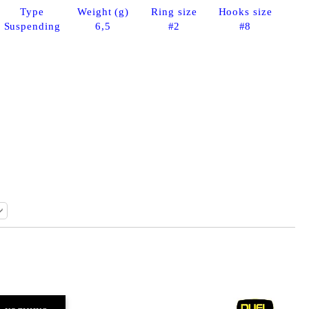
Type
Weight (g)
Ring size
Hooks size
Suspending
6,5
#2
#8
Добави в желани