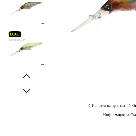
Prev
Next
Изпрати на приятел
О
Информация за Съо