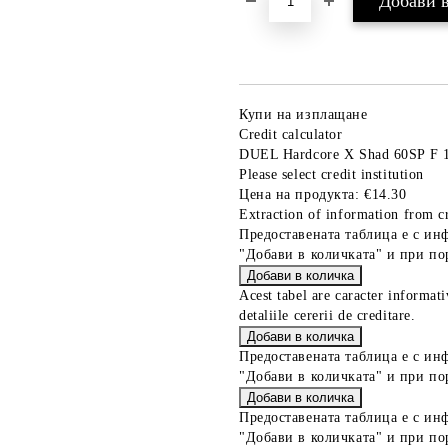
Купи на изплащане
Credit calculator
DUEL Hardcore X Shad 60SP F 
Please select credit institution
Цена на продукта:
€14.30
Extraction of information from cr
Предоставената таблица е с ин
"Добави в количката" и при по
Acest tabel are caracter informat
detaliile cererii de creditare.
Предоставената таблица е с ин
"Добави в количката" и при по
Предоставената таблица е с ин
"Добави в количката" и при по