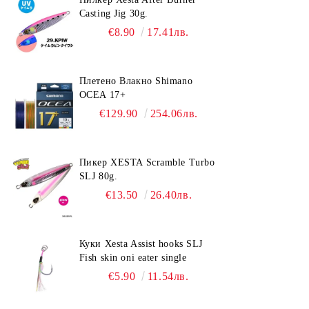
Casting Jig 30g.
€8.90
17.41лв.
Плетено Влакно Shimano
OCEA 17+
€129.90
254.06лв.
Пикер XESTA Scramble Turbo
SLJ 80g.
€13.50
26.40лв.
Куки Xesta Assist hooks SLJ
Fish skin oni eater single
€5.90
11.54лв.