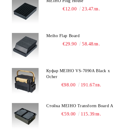
MEIHO Plug House
€12.00
23.47лв.
Meiho Flap Board
€29.90
58.48лв.
Куфар MEIHO VS-7090A Black x
Ocher
€98.00
191.67лв.
Стойка MEIHO Transform Board A
€59.00
115.39лв.