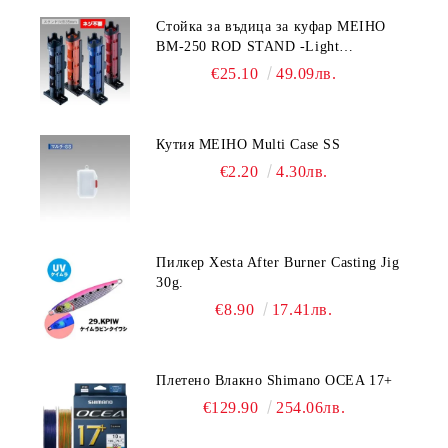
Стойка за въдица за куфар MEIHO
BM-250 ROD STAND -Light
Blue/Black color
€25.10
49.09лв.
Кутия MEIHO Multi Case SS
€2.20
4.30лв.
Пилкер Xesta After Burner Casting Jig
30g.
€8.90
17.41лв.
Плетено Влакно Shimano OCEA 17+
€129.90
254.06лв.