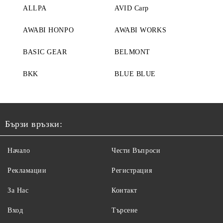
ALLPA
AVID Carp
AWABI HONPO
AWABI WORKS
BASIC GEAR
BELMONT
BKK
BLUE BLUE
Бързи връзки:
Начало
Чести Въпроси
Рекламации
Регистрация
За Нас
Контакт
Вход
Търсене