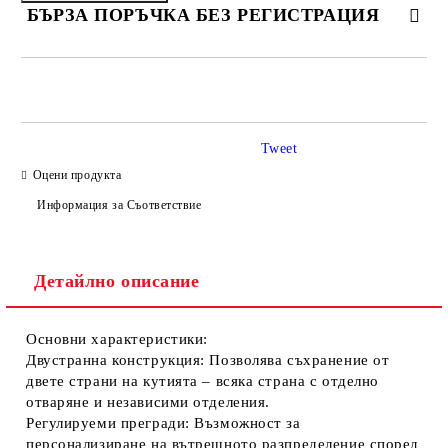
БЪРЗА ПОРЪЧКА БЕЗ РЕГИСТРАЦИЯ
САМО ПОПЪЛНЕТЕ 2 ПОЛЕТА
Tweet
Оцени продукта
Ние ще се свържем с вас в рамките на работния ден.
Информация за Съответствие
Детайлно описание
Основни характеристики:
Двустранна конструкция:
Позволява съхранение от
двете страни на кутията – всяка страна с отделно
отваряне и независими отделения.
Регулируеми прегради:
Възможност за
персонализиране на вътрешното разпределение според