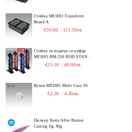
Стойка MEIHO Transform
Board A
€59.00
115.39лв.
Стойка за въдица за куфар
MEIHO BM-250 ROD STAND
-Light Blue/Black color
€25.10
49.09лв.
Кутия MEIHO Multi Case SS
€2.20
4.30лв.
Пилкер Xesta After Burner
Casting Jig 30g.