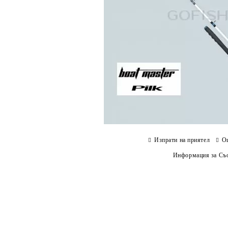
Изпрати на приятел
О
Информация за Съо