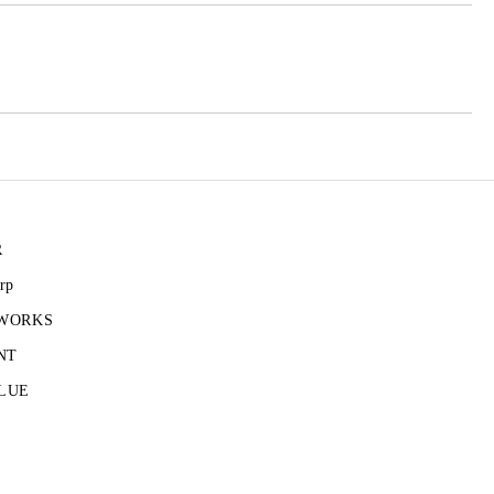
R
rp
 WORKS
NT
LUE