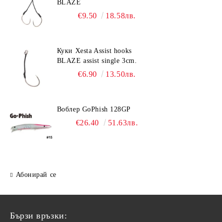
BLAZE
€9.50
18.58лв.
Куки Xesta Assist hooks
BLAZE assist single 3cm.
€6.90
13.50лв.
Воблер GoPhish 128GP
€26.40
51.63лв.
Абонирай се
Бързи връзки: