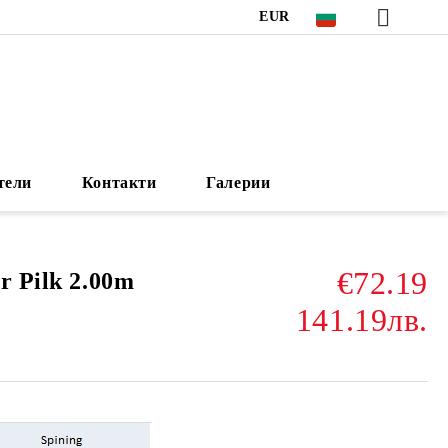
EUR
тели
Контакти
Галерии
€72.19
r Pilk 2.00m
141.19лв.