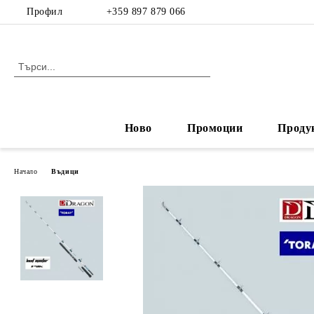
Профил
+359 897 879 066
Ново
Промоции
Проду
Начало
Въдици