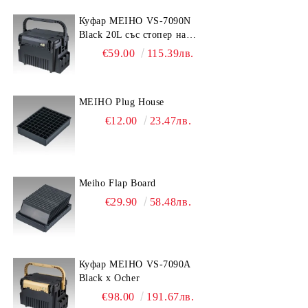
Куфар MEIHO VS-7090N
Black 20L със стопер на
дръжката
€59.00
115.39лв.
MEIHO Plug House
€12.00
23.47лв.
Meiho Flap Board
€29.90
58.48лв.
Куфар MEIHO VS-7090A
Black x Ocher
€98.00
191.67лв.