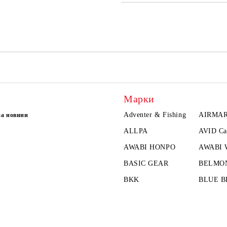
Марки
Adventer & Fishing
AIRMA
за новини
ALLPA
AVID Ca
AWABI HONPO
AWABI
BASIC GEAR
BELMO
BKK
BLUE B