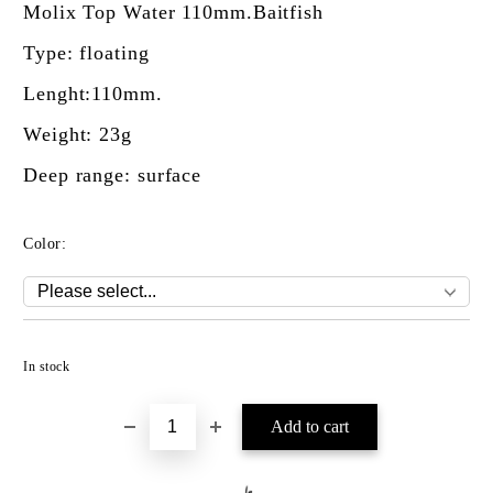
Molix Top Water 110mm.Baitfish
Type: floating
Lenght:110mm.
Weight: 23g
Deep range: surface
Color:
Add to wishlist
In stock