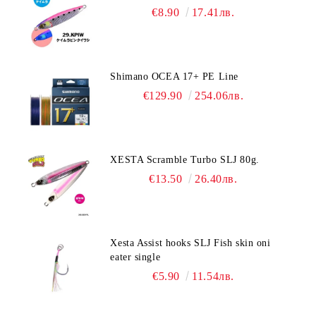
€8.90
17.41лв.
Shimano OCEA 17+ PE Line
€129.90
254.06лв.
XESTA Scramble Turbo SLJ 80g.
€13.50
26.40лв.
Xesta Assist hooks SLJ Fish skin oni
eater single
€5.90
11.54лв.