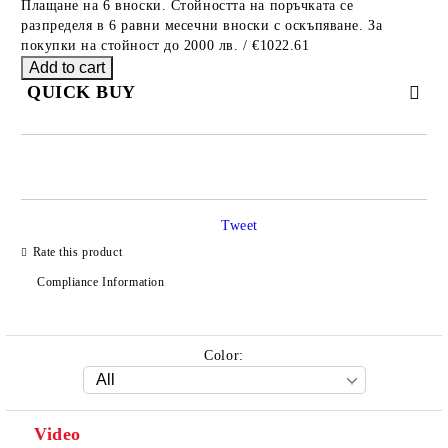
Плащане на 6 вноски. Стойността на поръчката се
разпределя в 6 равни месечни вноски с оскъпяване. За
покупки на стойност до 2000 лв. / €1022.61
QUICK BUY
JUST 2 FIELDS TO FILL IN
Tweet
Rate this product
We will contact you to finalize the order
Compliance Information
Color:
Video