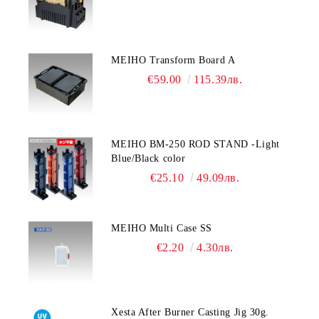
MEIHO Transform Board A
€59.00
115.39лв.
MEIHO BM-250 ROD STAND -Light
Blue/Black color
€25.10
49.09лв.
MEIHO Multi Case SS
€2.20
4.30лв.
Xesta After Burner Casting Jig 30g.