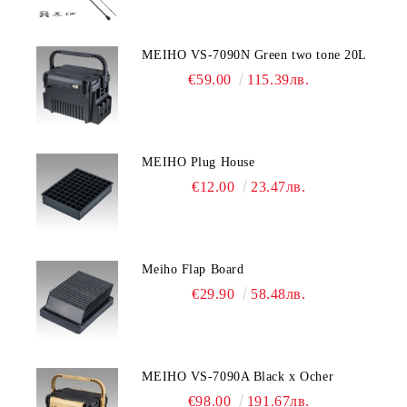
MEIHO VS-7090N Green two tone 20L
€59.00
115.39лв.
MEIHO Plug House
€12.00
23.47лв.
Meiho Flap Board
€29.90
58.48лв.
MEIHO VS-7090A Black x Ocher
€98.00
191.67лв.