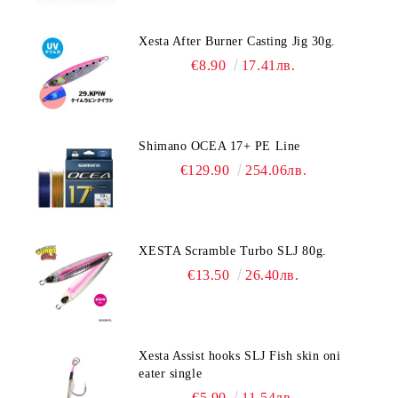
Xesta After Burner Casting Jig 30g.
€8.90
17.41лв.
Shimano OCEA 17+ PE Line
€129.90
254.06лв.
XESTA Scramble Turbo SLJ 80g.
€13.50
26.40лв.
Xesta Assist hooks SLJ Fish skin oni
eater single
€5.90
11.54лв.