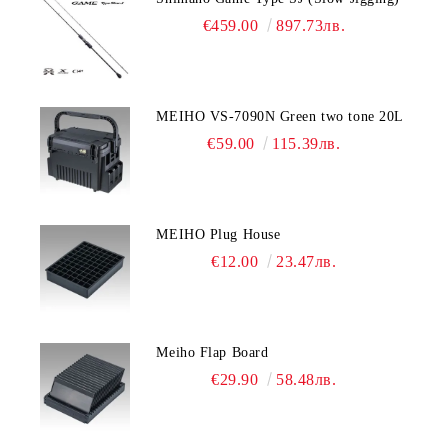
€459.00
897.73лв.
MEIHO VS-7090N Green two tone 20L
€59.00
115.39лв.
MEIHO Plug House
€12.00
23.47лв.
Meiho Flap Board
€29.90
58.48лв.