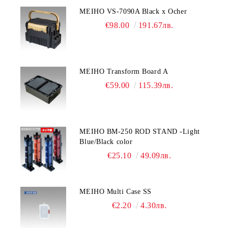
MEIHO VS-7090A Black x Ocher
€98.00
191.67лв.
MEIHO Transform Board A
€59.00
115.39лв.
MEIHO BM-250 ROD STAND -Light
Blue/Black color
€25.10
49.09лв.
MEIHO Multi Case SS
€2.20
4.30лв.