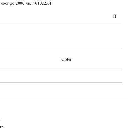
ност до 2000 лв. / €1022.61
 order
Order
R
rp