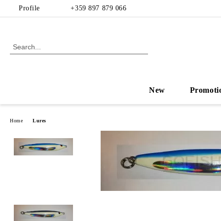
Profile
+359 897 879 066
New
Promoti
Home
Lures