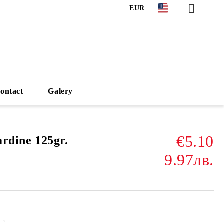
EUR
ontact
Galery
€5.10
ardine 125gr.
9.97лв.