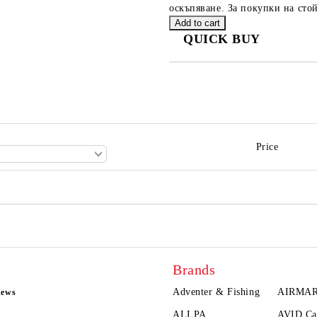
оскъпяване. За покупки на стой
QUICK BUY
JUST 2 FIELDS TO FILL IN
We will contact you to finalize the
Price
Brands
Adventer & Fishing
AIRMA
news
ALLPA
AVID Ca