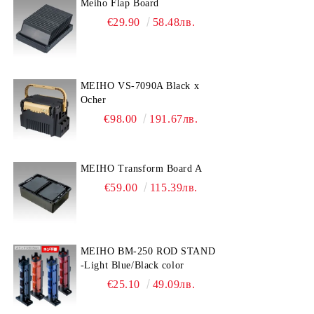
Meiho Flap Board
€29.90
58.48лв.
MEIHO VS-7090A Black x
Ocher
€98.00
191.67лв.
MEIHO Transform Board A
€59.00
115.39лв.
MEIHO BM-250 ROD STAND
-Light Blue/Black color
€25.10
49.09лв.