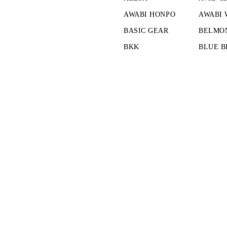
AWABI HONPO
AWABI
BASIC GEAR
BELMO
BKK
BLUE B