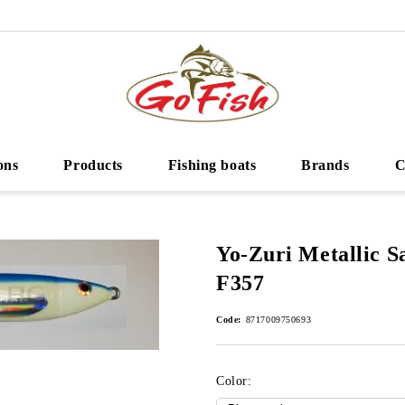
ons
Products
Fishing boats
Brands
C
Yo-Zuri Metallic S
F357
Code:
8717009750693
Color: