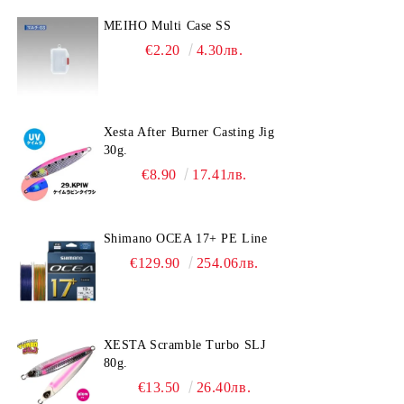
MEIHO Multi Case SS
€2.20
4.30лв.
Xesta After Burner Casting Jig
30g.
€8.90
17.41лв.
Shimano OCEA 17+ PE Line
€129.90
254.06лв.
XESTA Scramble Turbo SLJ
80g.
€13.50
26.40лв.