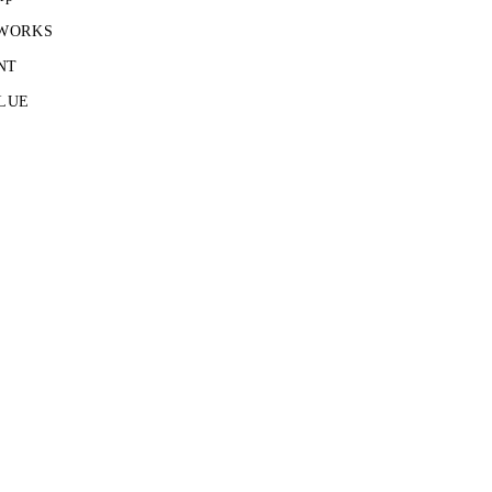
 WORKS
NT
LUE