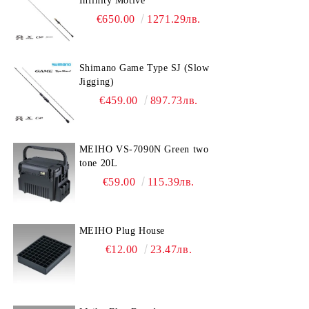
Infinity Motive
€650.00
1271.29лв.
Shimano Game Type SJ (Slow
Jigging)
€459.00
897.73лв.
MEIHO VS-7090N Green two
tone 20L
€59.00
115.39лв.
MEIHO Plug House
€12.00
23.47лв.