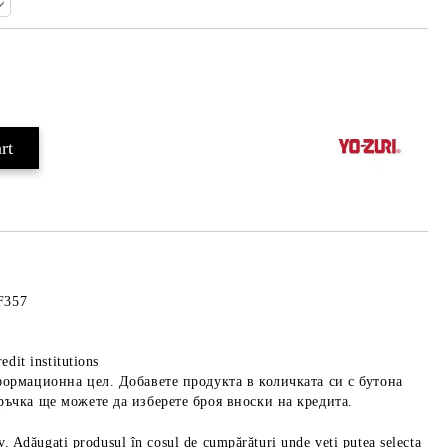
Add to wishlist
 F357
edit institutions
формационна цел. Добавете продукта в количката си с бутона
ръчка ще можете да изберете броя вноски на кредита.
iv. Adăugați produsul în coșul de cumpărături unde veți putea selecta