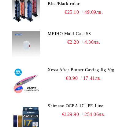
Blue/Black color
€25.10
49.09лв.
MEIHO Multi Case SS
€2.20
4.30лв.
Xesta After Burner Casting Jig 30g.
€8.90
17.41лв.
Shimano OCEA 17+ PE Line
€129.90
254.06лв.