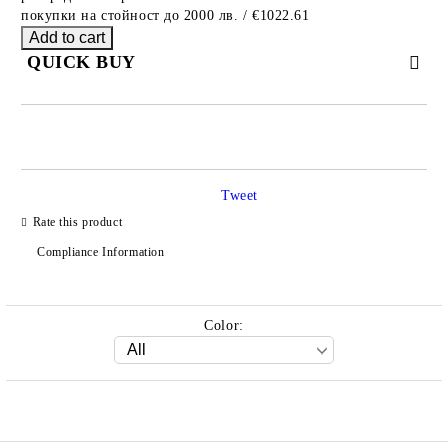
покупки на стойност до 2000 лв. / €1022.61
QUICK BUY
JUST 2 FIELDS TO FILL IN
Tweet
Rate this product
We will contact you to finalize the order
Compliance Information
Color: