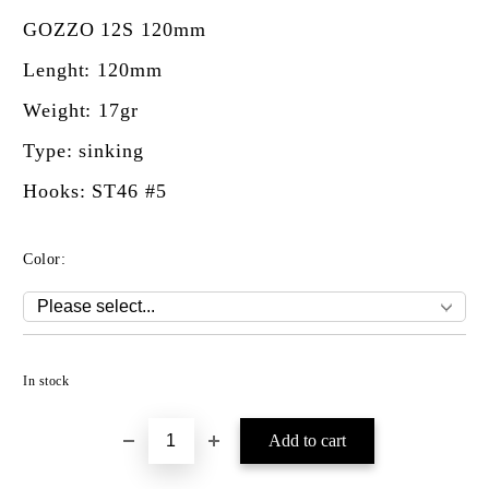
GOZZO 12S 120mm
Lenght: 120mm
Weight: 17gr
Type: sinking
Hooks: ST46 #5
Color:
Add to wishlist
In stock