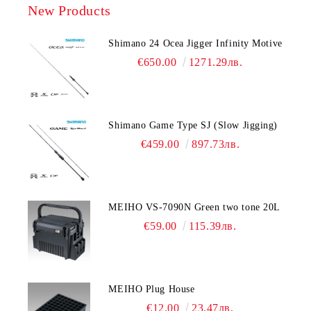
New Products
Shimano 24 Ocea Jigger Infinity Motive
€650.00
1271.29лв.
Shimano Game Type SJ (Slow Jigging)
€459.00
897.73лв.
MEIHO VS-7090N Green two tone 20L
€59.00
115.39лв.
MEIHO Plug House
€12.00
23.47лв.