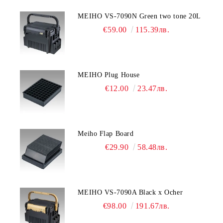
MEIHO VS-7090N Green two tone 20L
€59.00
115.39лв.
MEIHO Plug House
€12.00
23.47лв.
Meiho Flap Board
€29.90
58.48лв.
MEIHO VS-7090A Black x Ocher
€98.00
191.67лв.