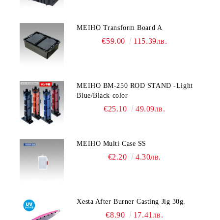
MEIHO Transform Board A
€59.00
115.39лв.
MEIHO BM-250 ROD STAND -Light
Blue/Black color
€25.10
49.09лв.
MEIHO Multi Case SS
€2.20
4.30лв.
Xesta After Burner Casting Jig 30g.
€8.90
17.41лв.