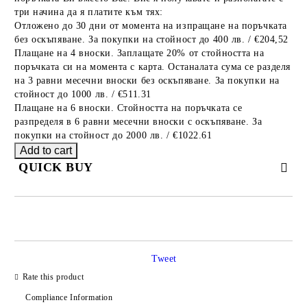
три начина да я платите към тях:
Отложено до 30 дни от момента на изпращане на поръчката
без оскъпяване. За покупки на стойност до 400 лв. / €204,52
Плащане на 4 вноски. Заплащате 20% от стойността на
поръчката си на момента с карта. Останалата сума се разделя
на 3 равни месечни вноски без оскъпяване. За покупки на
стойност до 1000 лв. / €511.31
Плащане на 6 вноски. Стойността на поръчката се
разпределя в 6 равни месечни вноски с оскъпяване. За
покупки на стойност до 2000 лв. / €1022.61
QUICK BUY
JUST 2 FIELDS TO FILL IN
Tweet
Rate this product
We will contact you to finalize the order
Compliance Information