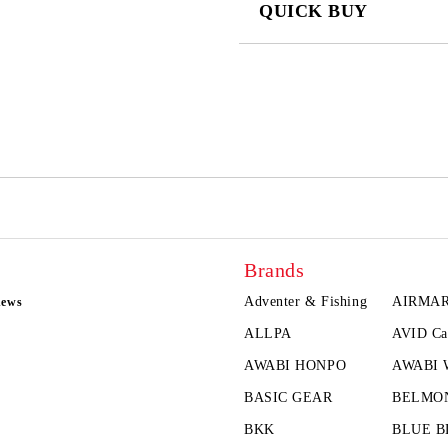
QUICK BUY
JUST 2 FIELDS TO FILL IN
We will contact you to finalize the
Brands
Adventer & Fishing
AIRMA
news
ALLPA
AVID Ca
AWABI HONPO
AWABI
BASIC GEAR
BELMO
BKK
BLUE B