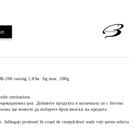
Add to wishlist
B-200 casting 1,83м. Jig max. 200g.
edit institutions
формационна цел. Добавете продукта в количката си с бутона
ръчка ще можете да изберете броя вноски на кредита.
iv. Adăugați produsul în coșul de cumpărături unde veți putea selecta