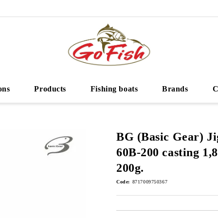
ons
Products
Fishing boats
Brands
C
BG (Basic Gear) J
60B-200 casting 1,
200g.
Code:
8717009750367