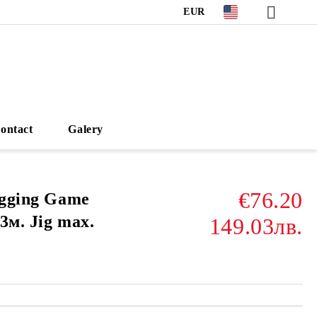
EUR
ontact
Galery
€76.20
igging Game
83м. Jig max.
149.03лв.