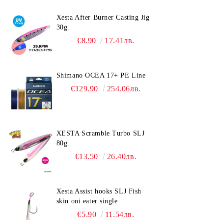
Xesta After Burner Casting Jig
30g.
€8.90
17.41лв.
Shimano OCEA 17+ PE Line
€129.90
254.06лв.
XESTA Scramble Turbo SLJ
80g.
€13.50
26.40лв.
Xesta Assist hooks SLJ Fish
skin oni eater single
€5.90
11.54лв.