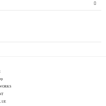
 order
R
rp
 WORKS
NT
LUE