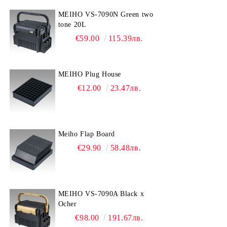
MEIHO VS-7090N Green two
tone 20L
€59.00
115.39лв.
MEIHO Plug House
€12.00
23.47лв.
Meiho Flap Board
€29.90
58.48лв.
MEIHO VS-7090A Black x
Ocher
€98.00
191.67лв.