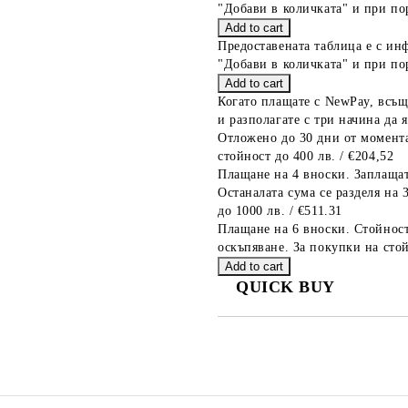
"Добави в количката" и при по
Предоставената таблица е с ин
"Добави в количката" и при по
Когато плащате с NewPay, всъщ
и разполагате с три начина да я
Отложено до 30 дни от момента
стойност до 400 лв. / €204,52
Плащане на 4 вноски. Заплащат
Останалата сума се разделя на 
до 1000 лв. / €511.31
Плащане на 6 вноски. Стойност
оскъпяване. За покупки на стой
QUICK BUY
JUST 2 FIELDS TO FILL IN
We will contact you to finalize the