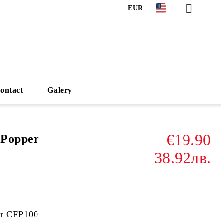
EUR
ontact
Galery
€19.90
 Popper
38.92лв.
er CFP100