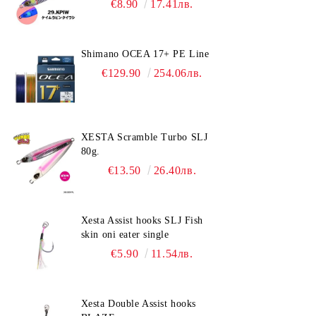
€8.90
17.41лв.
Shimano OCEA 17+ PE Line
€129.90
254.06лв.
XESTA Scramble Turbo SLJ
80g.
€13.50
26.40лв.
Xesta Assist hooks SLJ Fish
skin oni eater single
€5.90
11.54лв.
Xesta Double Assist hooks