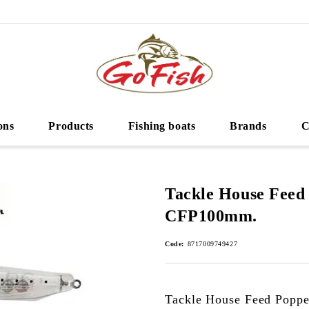
ons
Products
Fishing boats
Brands
C
Tackle House Feed
CFP100mm.
Code:
8717009749427
Tackle House Feed Popp