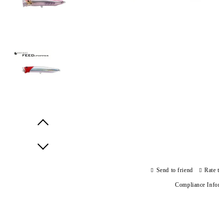
Prev
Next
Send to friend
Rate 
Compliance Info