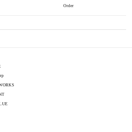
Order
R
rp
 WORKS
NT
LUE