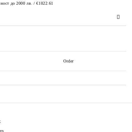
ност до 2000 лв. / €1022.61
 order
Order
R
rp