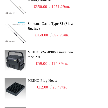
Infinity Motive
€650.00
1271.29лв.
Shimano Game Type SJ (Slow
Jigging)
€459.00
897.73лв.
MEIHO VS-7090N Green two
tone 20L
€59.00
115.39лв.
MEIHO Plug House
€12.00
23.47лв.