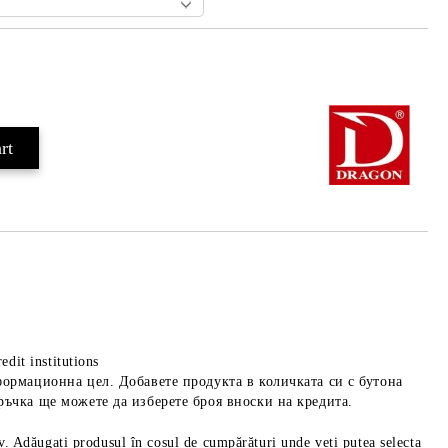
Add to wishlist
edit institutions
формационна цел. Добавете продукта в количката си с бутона
ръчка ще можете да изберете броя вноски на кредита.
iv. Adăugați produsul în coșul de cumpărături unde veți putea selecta