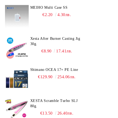
MEIHO Multi Case SS
€2.20
4.30лв.
Xesta After Burner Casting Jig
30g.
€8.90
17.41лв.
Shimano OCEA 17+ PE Line
€129.90
254.06лв.
XESTA Scramble Turbo SLJ
80g.
€13.50
26.40лв.