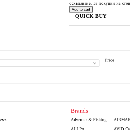
оскъпяване. За покупки на стой
QUICK BUY
JUST 2 FIELDS TO FILL IN
We will contact you to finalize the
Price
Brands
Adventer & Fishing
AIRMA
news
ALLPA
AVID Ca