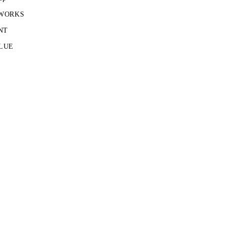
 WORKS
NT
LUE