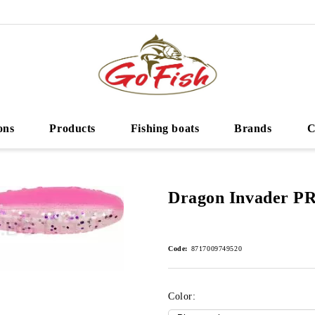
ons
Products
Fishing boats
Brands
C
Dragon Invader P
Code:
8717009749520
Color: