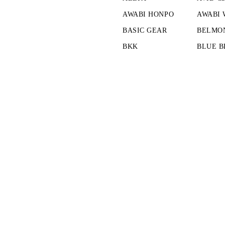
AWABI HONPO
AWABI
BASIC GEAR
BELMO
BKK
BLUE B