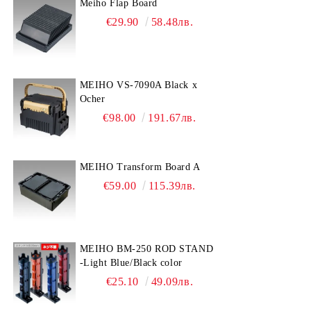
Meiho Flap Board
€29.90
58.48лв.
MEIHO VS-7090A Black x
Ocher
€98.00
191.67лв.
MEIHO Transform Board A
€59.00
115.39лв.
MEIHO BM-250 ROD STAND
-Light Blue/Black color
€25.10
49.09лв.