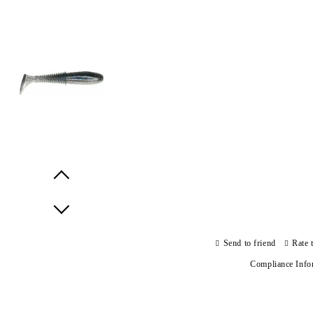
Prev
Next
Send to friend
Rate 
Compliance Info