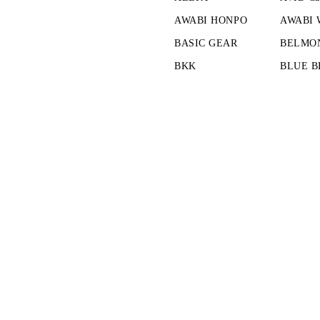
AWABI HONPO
AWABI
BASIC GEAR
BELMO
BKK
BLUE B