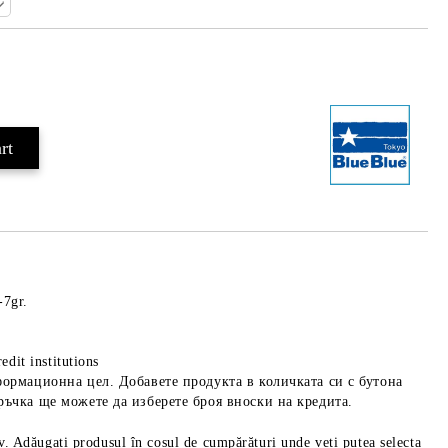
Add to wishlist
-7gr.
edit institutions
формационна цел. Добавете продукта в количката си с бутона
ръчка ще можете да изберете броя вноски на кредита.
iv. Adăugați produsul în coșul de cumpărături unde veți putea selecta