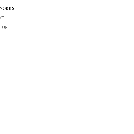
 WORKS
NT
LUE