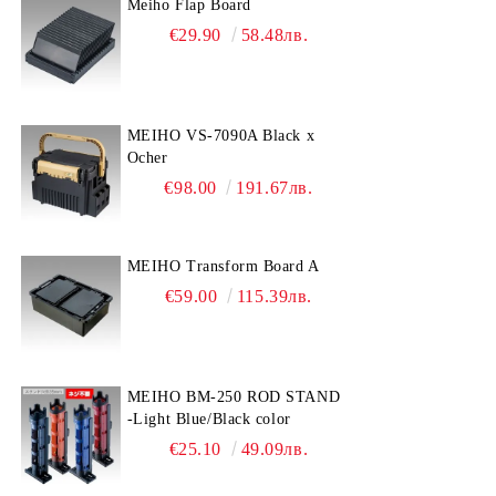
Meiho Flap Board
€29.90
58.48лв.
MEIHO VS-7090A Black x
Ocher
€98.00
191.67лв.
MEIHO Transform Board A
€59.00
115.39лв.
MEIHO BM-250 ROD STAND
-Light Blue/Black color
€25.10
49.09лв.