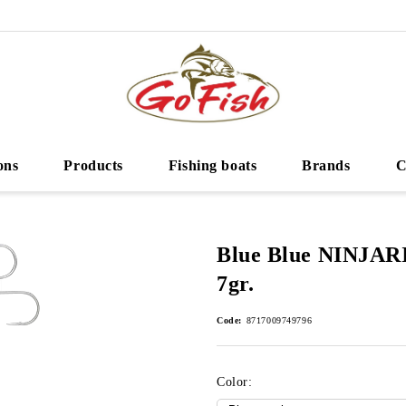
ons
Products
Fishing boats
Brands
C
Blue Blue NINJARI
7gr.
Code:
8717009749796
Color: