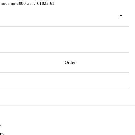
ност до 2000 лв. / €1022.61
 order
Order
R
rp