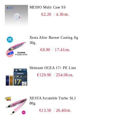
MEIHO Multi Case SS
€2.20
4.30лв.
Xesta After Burner Casting Jig
30g.
€8.90
17.41лв.
Shimano OCEA 17+ PE Line
€129.90
254.06лв.
XESTA Scramble Turbo SLJ
80g.
€13.50
26.40лв.