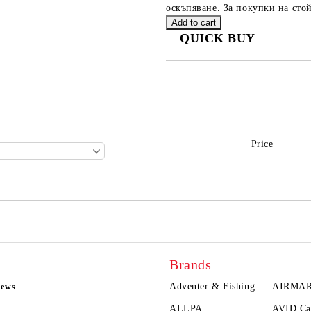
оскъпяване. За покупки на стой
QUICK BUY
JUST 2 FIELDS TO FILL IN
We will contact you to finalize the
Price
Brands
Adventer & Fishing
AIRMA
news
ALLPA
AVID Ca