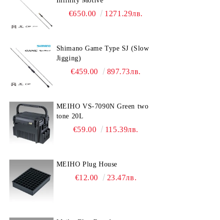
Infinity Motive
€650.00
1271.29лв.
Shimano Game Type SJ (Slow
Jigging)
€459.00
897.73лв.
MEIHO VS-7090N Green two
tone 20L
€59.00
115.39лв.
MEIHO Plug House
€12.00
23.47лв.