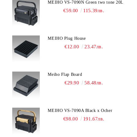
MEIHO VS-7090N Green two tone 20L
€59.00
115.39лв.
MEIHO Plug House
€12.00
23.47лв.
Meiho Flap Board
€29.90
58.48лв.
MEIHO VS-7090A Black x Ocher
€98.00
191.67лв.