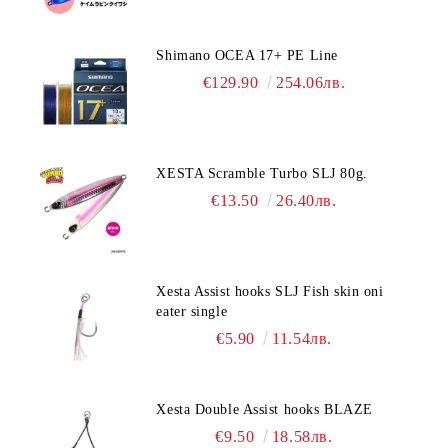
Shimano OCEA 17+ PE Line
€129.90
254.06лв.
XESTA Scramble Turbo SLJ 80g.
€13.50
26.40лв.
Xesta Assist hooks SLJ Fish skin oni
eater single
€5.90
11.54лв.
Xesta Double Assist hooks BLAZE
€9.50
18.58лв.