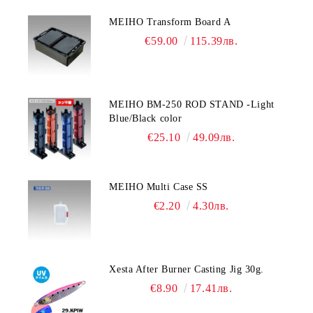
MEIHO Transform Board A
€59.00
115.39лв.
MEIHO BM-250 ROD STAND -Light
Blue/Black color
€25.10
49.09лв.
MEIHO Multi Case SS
€2.20
4.30лв.
Xesta After Burner Casting Jig 30g.
€8.90
17.41лв.