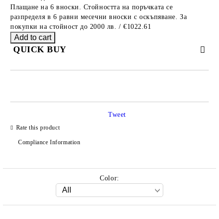
Плащане на 6 вноски. Стойността на поръчката се
разпределя в 6 равни месечни вноски с оскъпяване. За
покупки на стойност до 2000 лв. / €1022.61
QUICK BUY
JUST 2 FIELDS TO FILL IN
Tweet
Rate this product
We will contact you to finalize the order
Compliance Information
Color: