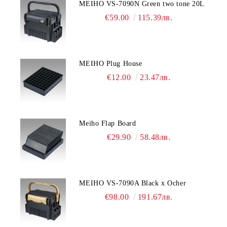
MEIHO VS-7090N Green two tone 20L
€59.00
115.39лв.
MEIHO Plug House
€12.00
23.47лв.
Meiho Flap Board
€29.90
58.48лв.
MEIHO VS-7090A Black x Ocher
€98.00
191.67лв.