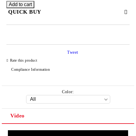
QUICK BUY
JUST 2 FIELDS TO FILL IN
Tweet
Rate this product
We will contact you to finalize the order
Compliance Information
Color:
Video