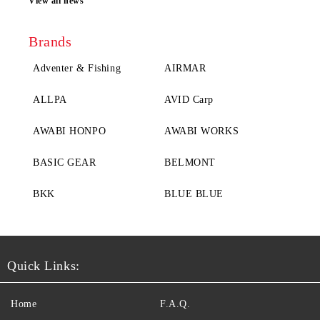
View all news
Brands
Adventer & Fishing
AIRMAR
ALLPA
AVID Carp
AWABI HONPO
AWABI WORKS
BASIC GEAR
BELMONT
BKK
BLUE BLUE
Quick Links:
Home
F.A.Q.