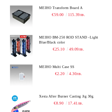
MEIHO Transform Board A
€59.00
115.39лв.
MEIHO BM-250 ROD STAND -Light
Blue/Black color
€25.10
49.09лв.
MEIHO Multi Case SS
€2.20
4.30лв.
Xesta After Burner Casting Jig 30g.
€8.90
17.41лв.