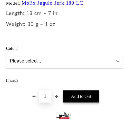
Molix Jugulo Jerk 180 LC
Model:
Length: 18 cm – 7 in
Weight: 30 g – 1 oz
Color:
Add to wishlist
In stock