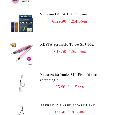
Shimano OCEA 17+ PE Line
€129.90
254.06лв.
XESTA Scramble Turbo SLJ 80g.
€13.50
26.40лв.
Xesta Assist hooks SLJ Fish skin oni
eater single
€5.90
11.54лв.
Xesta Double Assist hooks BLAZE
€9.50
18.58лв.