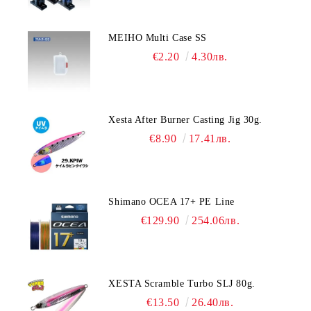
MEIHO Multi Case SS
€2.20
4.30лв.
Xesta After Burner Casting Jig 30g.
€8.90
17.41лв.
Shimano OCEA 17+ PE Line
€129.90
254.06лв.
XESTA Scramble Turbo SLJ 80g.
€13.50
26.40лв.