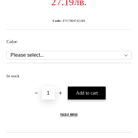
27.19лв.
Code:
8717009742189
Color:
Add to wishlist
In stock