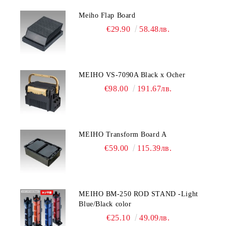
Meiho Flap Board
€29.90
58.48лв.
MEIHO VS-7090A Black x Ocher
€98.00
191.67лв.
MEIHO Transform Board A
€59.00
115.39лв.
MEIHO BM-250 ROD STAND -Light
Blue/Black color
€25.10
49.09лв.