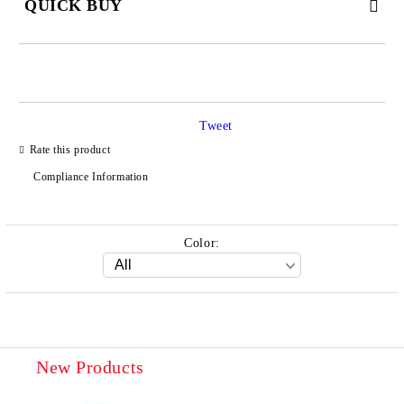
QUICK BUY
JUST 2 FIELDS TO FILL IN
Tweet
Rate this product
We will contact you to finalize the order
Compliance Information
Color:
New Products