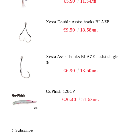
€5.90
11.54лв.
Xesta Double Assist hooks BLAZE
€9.50
18.58лв.
Xesta Assist hooks BLAZE assist single
3cm.
€6.90
13.50лв.
GoPhish 128GP
€26.40
51.63лв.
Subscribe