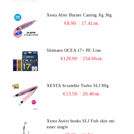
Xesta After Burner Casting Jig 30g.
€8.90
17.41лв.
Shimano OCEA 17+ PE Line
€129.90
254.06лв.
XESTA Scramble Turbo SLJ 80g.
€13.50
26.40лв.
Xesta Assist hooks SLJ Fish skin oni
eater single