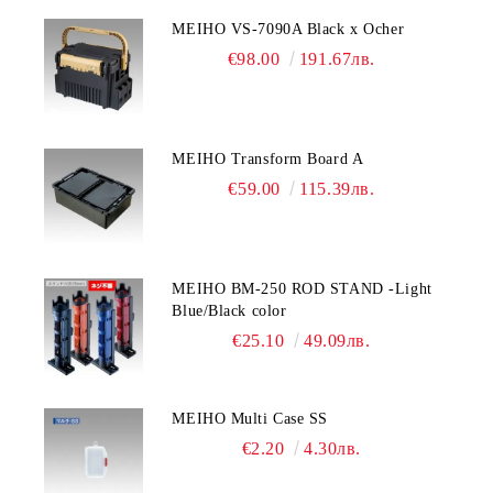
MEIHO VS-7090A Black x Ocher
€98.00
191.67лв.
MEIHO Transform Board A
€59.00
115.39лв.
MEIHO BM-250 ROD STAND -Light
Blue/Black color
€25.10
49.09лв.
MEIHO Multi Case SS
€2.20
4.30лв.