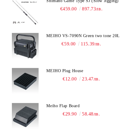
Shimano Game Type SJ (Slow Jigging)
€459.00
897.73лв.
MEIHO VS-7090N Green two tone 20L
€59.00
115.39лв.
MEIHO Plug House
€12.00
23.47лв.
Meiho Flap Board
€29.90
58.48лв.