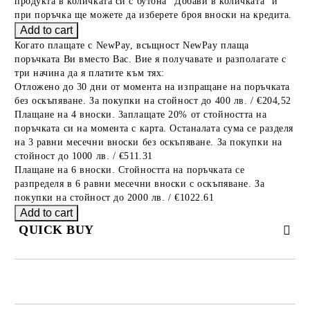
продукта в количката си с бутона "Добави в количката" и
при поръчка ще можете да изберете броя вноски на кредита.
Когато плащате с NewPay, всъщност NewPay плаща
поръчката Ви вместо Вас. Вие я получавате и разполагате с
три начина да я платите към тях:
Отложено до 30 дни от момента на изпращане на поръчката
без оскъпяване. За покупки на стойност до 400 лв. / €204,52
Плащане на 4 вноски. Заплащате 20% от стойността на
поръчката си на момента с карта. Останалата сума се разделя
на 3 равни месечни вноски без оскъпяване. За покупки на
стойност до 1000 лв. / €511.31
Плащане на 6 вноски. Стойността на поръчката се
разпределя в 6 равни месечни вноски с оскъпяване. За
покупки на стойност до 2000 лв. / €1022.61
QUICK BUY
JUST 2 FIELDS TO FILL IN