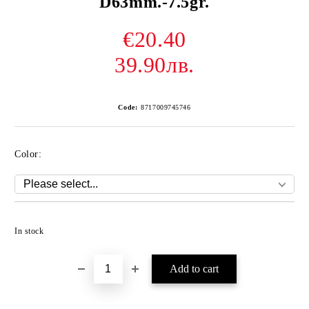
D63mm.-7.5gr.
€20.40
39.90лв.
Code:
8717009745746
Color:
Add to wishlist
In stock