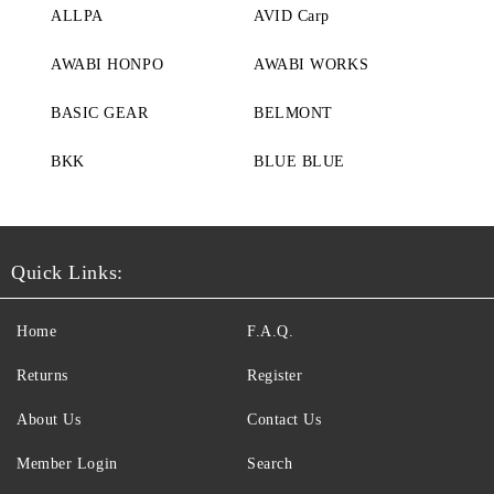
ALLPA
AVID Carp
AWABI HONPO
AWABI WORKS
BASIC GEAR
BELMONT
BKK
BLUE BLUE
Quick Links:
Home
F.A.Q.
Returns
Register
About Us
Contact Us
Member Login
Search