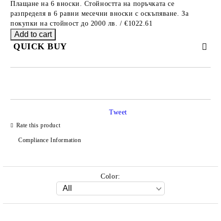
Плащане на 6 вноски. Стойността на поръчката се
разпределя в 6 равни месечни вноски с оскъпяване. За
покупки на стойност до 2000 лв. / €1022.61
QUICK BUY
JUST 2 FIELDS TO FILL IN
Tweet
Rate this product
We will contact you to finalize the order
Compliance Information
Color: