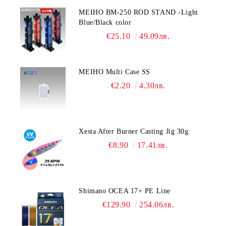
MEIHO BM-250 ROD STAND -Light
Blue/Black color
€25.10
49.09лв.
MEIHO Multi Case SS
€2.20
4.30лв.
Xesta After Burner Casting Jig 30g.
€8.90
17.41лв.
Shimano OCEA 17+ PE Line
€129.90
254.06лв.