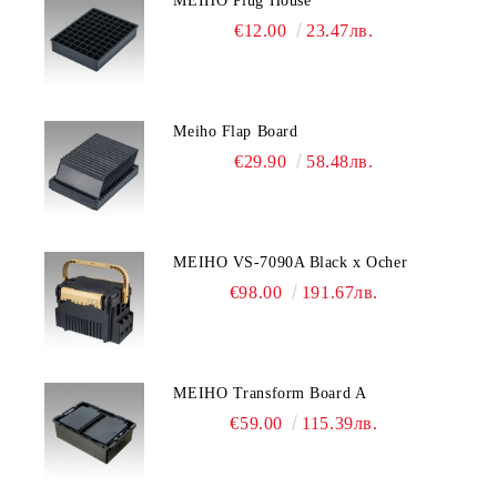
MEIHO Plug House
€12.00
23.47лв.
Meiho Flap Board
€29.90
58.48лв.
MEIHO VS-7090A Black x Ocher
€98.00
191.67лв.
MEIHO Transform Board A
€59.00
115.39лв.