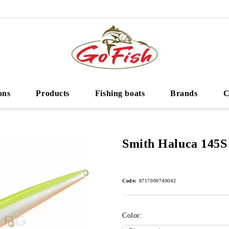
ons
Products
Fishing boats
Brands
C
Smith Haluca 145S
Code:
8717009740042
Color: