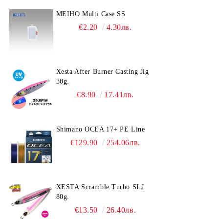
MEIHO Multi Case SS
€2.20
4.30лв.
Xesta After Burner Casting Jig
30g.
€8.90
17.41лв.
Shimano OCEA 17+ PE Line
€129.90
254.06лв.
XESTA Scramble Turbo SLJ
80g.
€13.50
26.40лв.