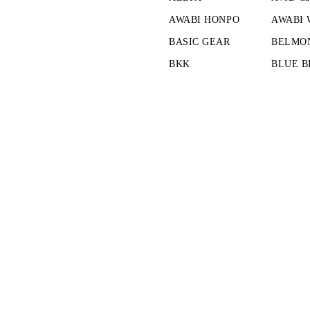
AWABI HONPO
AWABI
BASIC GEAR
BELMO
BKK
BLUE B