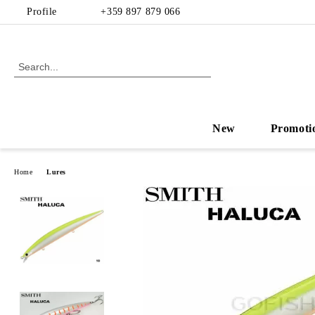
Profile
+359 897 879 066
New
Promoti
Home
Lures