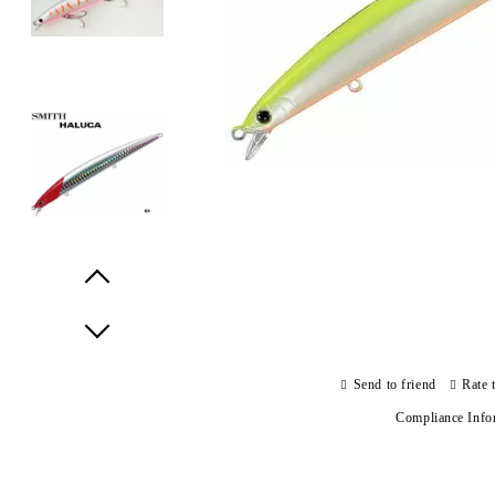
Prev
Next
Send to friend
Rate 
Compliance Info