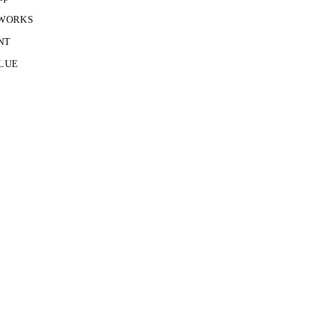
 WORKS
NT
LUE