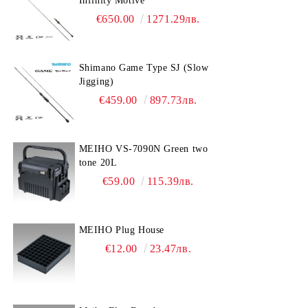
Infinity Motive
€650.00
1271.29лв.
Shimano Game Type SJ (Slow
Jigging)
€459.00
897.73лв.
MEIHO VS-7090N Green two
tone 20L
€59.00
115.39лв.
MEIHO Plug House
€12.00
23.47лв.