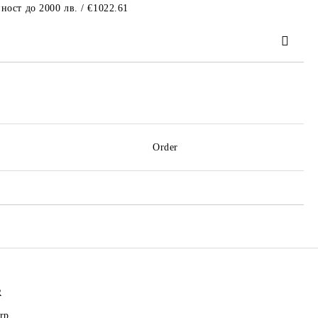
ност до 2000 лв. / €1022.61
 order
Order
R
rp