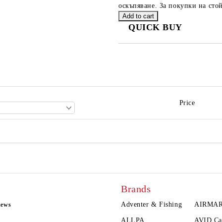
оскъпяване. За покупки на стой
QUICK BUY
JUST 2 FIELDS TO FILL IN
We will contact you to finalize the
Price
Brands
Adventer & Fishing
AIRMA
news
ALLPA
AVID Ca