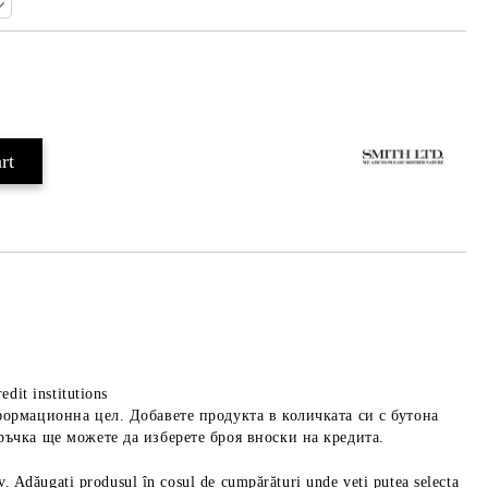
Add to wishlist
edit institutions
формационна цел. Добавете продукта в количката си с бутона
ръчка ще можете да изберете броя вноски на кредита.
iv. Adăugați produsul în coșul de cumpărături unde veți putea selecta