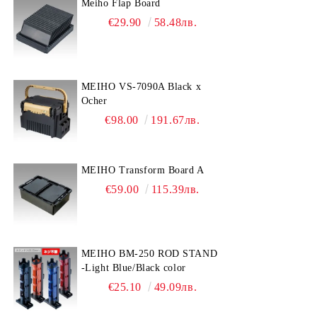
Meiho Flap Board
€29.90
58.48лв.
MEIHO VS-7090A Black x
Ocher
€98.00
191.67лв.
MEIHO Transform Board A
€59.00
115.39лв.
MEIHO BM-250 ROD STAND
-Light Blue/Black color
€25.10
49.09лв.