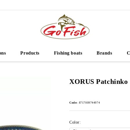
ons
Products
Fishing boats
Brands
C
XORUS Patchinko 
Code:
8717009744974
Color: