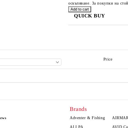
оскъпяване. За покупки на стой
QUICK BUY
JUST 2 FIELDS TO FILL IN
We will contact you to finalize the
Price
Brands
Adventer & Fishing
AIRMA
news
ALLPA
AVID Ca