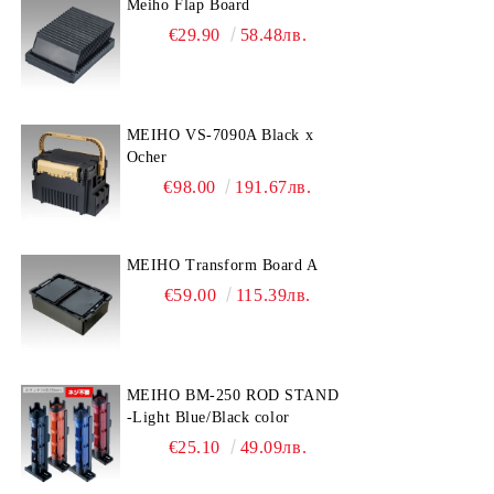
Meiho Flap Board
€29.90
58.48лв.
MEIHO VS-7090A Black x
Ocher
€98.00
191.67лв.
MEIHO Transform Board A
€59.00
115.39лв.
MEIHO BM-250 ROD STAND
-Light Blue/Black color
€25.10
49.09лв.