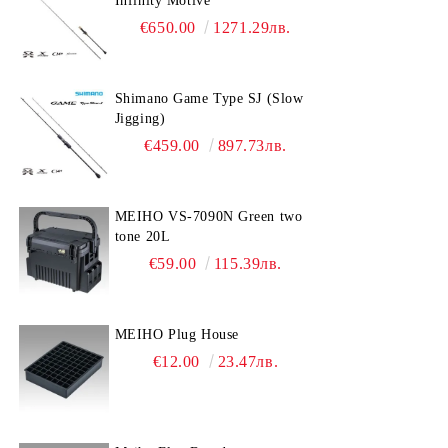
Infinity Motive
€650.00
1271.29лв.
Shimano Game Type SJ (Slow
Jigging)
€459.00
897.73лв.
MEIHO VS-7090N Green two
tone 20L
€59.00
115.39лв.
MEIHO Plug House
€12.00
23.47лв.