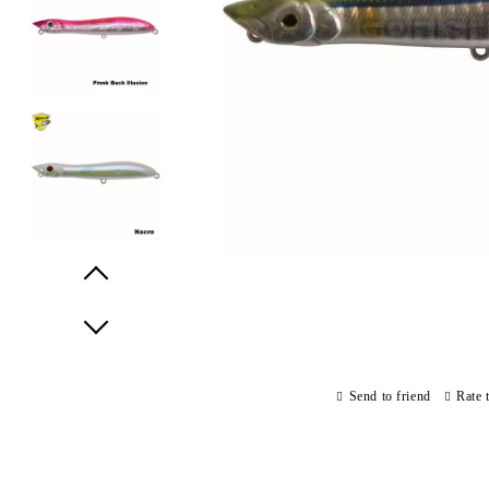
Prev
Next
Send to friend
Rate 