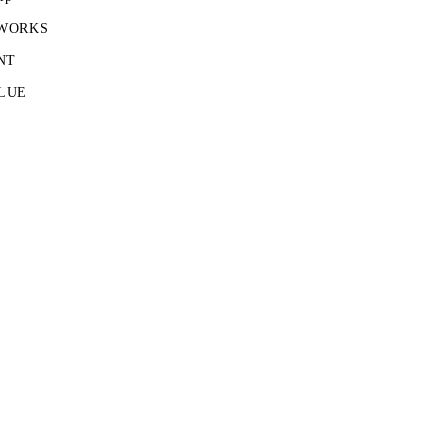
 WORKS
NT
LUE