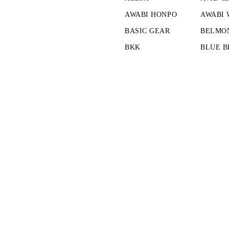
AWABI HONPO
AWABI
BASIC GEAR
BELMO
BKK
BLUE B