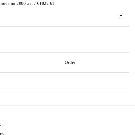
ност до 2000 лв. / €1022.61
 order
Order
R
rp