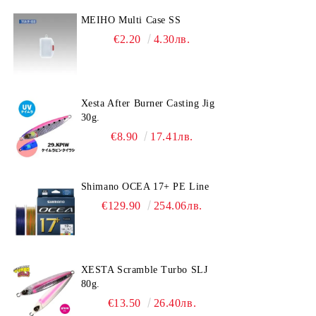
MEIHO Multi Case SS
€2.20
4.30лв.
Xesta After Burner Casting Jig
30g.
€8.90
17.41лв.
Shimano OCEA 17+ PE Line
€129.90
254.06лв.
XESTA Scramble Turbo SLJ
80g.
€13.50
26.40лв.