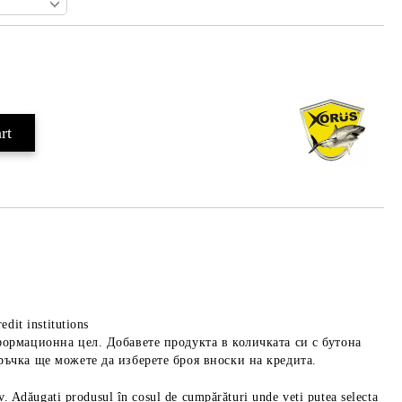
Add to wishlist
edit institutions
формационна цел. Добавете продукта в количката си с бутона
ръчка ще можете да изберете броя вноски на кредита.
iv. Adăugați produsul în coșul de cumpărături unde veți putea selecta