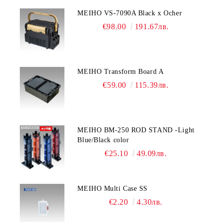
MEIHO VS-7090A Black x Ocher
€98.00
191.67лв.
MEIHO Transform Board A
€59.00
115.39лв.
MEIHO BM-250 ROD STAND -Light
Blue/Black color
€25.10
49.09лв.
MEIHO Multi Case SS
€2.20
4.30лв.