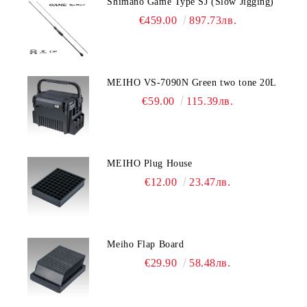
Shimano Game Type SJ (Slow Jigging)
€459.00
897.73лв.
MEIHO VS-7090N Green two tone 20L
€59.00
115.39лв.
MEIHO Plug House
€12.00
23.47лв.
Meiho Flap Board
€29.90
58.48лв.