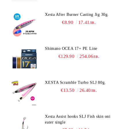
Xesta After Burner Casting Jig 30g.
€8.90
17.41лв.
Shimano OCEA 17+ PE Line
€129.90
254.06лв.
XESTA Scramble Turbo SLJ 80g.
€13.50
26.40лв.
Xesta Assist hooks SLJ Fish skin oni
eater single