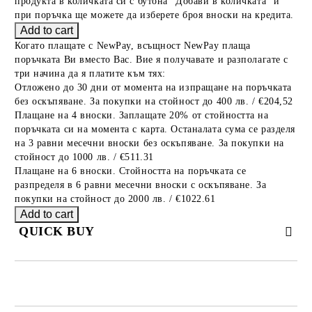
продукта в количката си с бутона "Добави в количката" и
при поръчка ще можете да изберете броя вноски на кредита.
Когато плащате с NewPay, всъщност NewPay плаща
поръчката Ви вместо Вас. Вие я получавате и разполагате с
три начина да я платите към тях:
Отложено до 30 дни от момента на изпращане на поръчката
без оскъпяване. За покупки на стойност до 400 лв. / €204,52
Плащане на 4 вноски. Заплащате 20% от стойността на
поръчката си на момента с карта. Останалата сума се разделя
на 3 равни месечни вноски без оскъпяване. За покупки на
стойност до 1000 лв. / €511.31
Плащане на 6 вноски. Стойността на поръчката се
разпределя в 6 равни месечни вноски с оскъпяване. За
покупки на стойност до 2000 лв. / €1022.61
QUICK BUY
JUST 2 FIELDS TO FILL IN