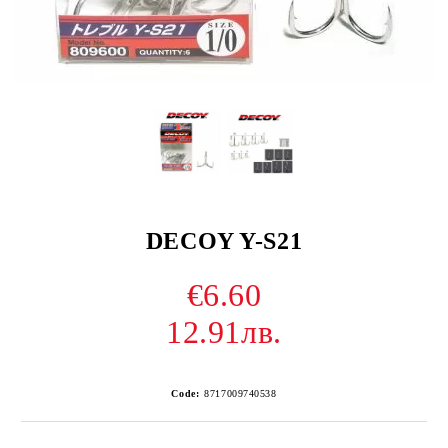
DECOY Y-S21
€6.60
12.91лв.
Code:
8717009740538