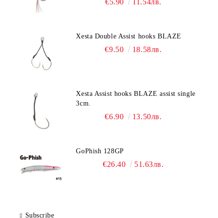
€5.90
11.54лв.
Xesta Double Assist hooks BLAZE
€9.50
18.58лв.
Xesta Assist hooks BLAZE assist single
3cm.
€6.90
13.50лв.
GoPhish 128GP
€26.40
51.63лв.
Subscribe