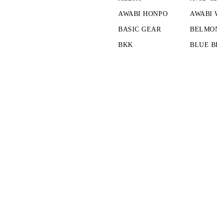
AWABI HONPO
AWABI
BASIC GEAR
BELMO
BKK
BLUE B