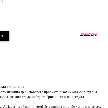
Add to wishlist
edit institutions
формационна цел. Добавете продукта в количката си с бутона
ръчка ще можете да изберете броя вноски на кредита.
iv. Adăugați produsul în coșul de cumpărături unde veți putea selecta