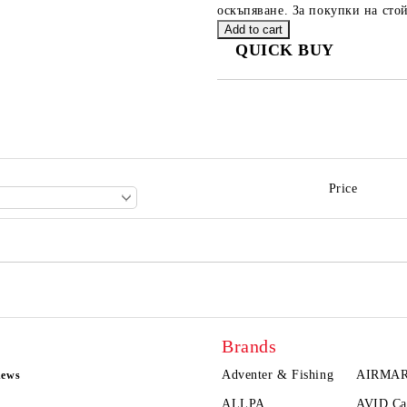
оскъпяване. За покупки на стой
QUICK BUY
JUST 2 FIELDS TO FILL IN
We will contact you to finalize the
Price
Brands
Adventer & Fishing
AIRMA
news
ALLPA
AVID Ca