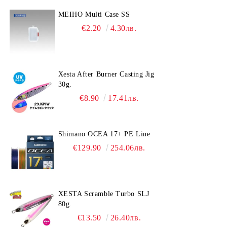
MEIHO Multi Case SS
€2.20
4.30лв.
Xesta After Burner Casting Jig
30g.
€8.90
17.41лв.
Shimano OCEA 17+ PE Line
€129.90
254.06лв.
XESTA Scramble Turbo SLJ
80g.
€13.50
26.40лв.