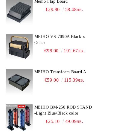
Meiho Flap Board
€29.90
58.48лв.
MEIHO VS-7090A Black x
Ocher
€98.00
191.67лв.
MEIHO Transform Board A
€59.00
115.39лв.
MEIHO BM-250 ROD STAND
-Light Blue/Black color
€25.10
49.09лв.