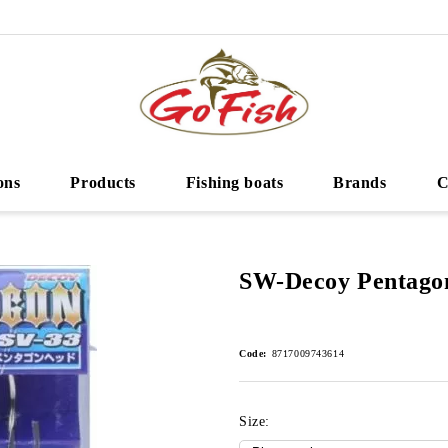
ons
Products
Fishing boats
Brands
C
SW-Decoy Pentago
Code:
8717009743614
Size: