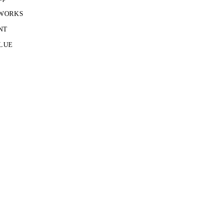
 WORKS
NT
LUE