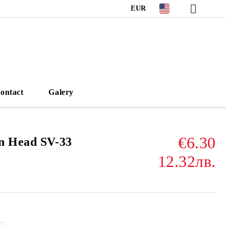
EUR
ontact
Galery
€6.30
n Head SV-33
12.32лв.