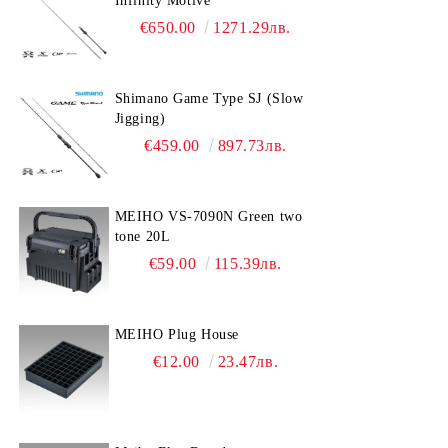
Infinity Motive
€650.00
1271.29лв.
Shimano Game Type SJ (Slow
Jigging)
€459.00
897.73лв.
MEIHO VS-7090N Green two
tone 20L
€59.00
115.39лв.
MEIHO Plug House
€12.00
23.47лв.