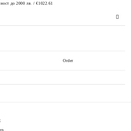
ност до 2000 лв. / €1022.61
 order
Order
R
rp