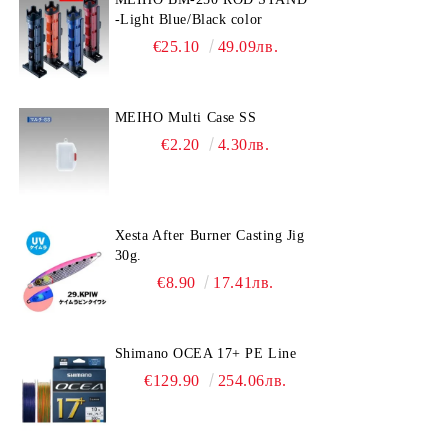
-Light Blue/Black color
€25.10
49.09лв.
MEIHO Multi Case SS
€2.20
4.30лв.
Xesta After Burner Casting Jig
30g.
€8.90
17.41лв.
Shimano OCEA 17+ PE Line
€129.90
254.06лв.