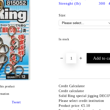
Strenght (lb)
300
Size:
In stock
Credit Calculator
this product
Credit calculator
rmation
Solid Ring special jigging DEC
Please select credit institution
Tweet
Product price:
€5.10