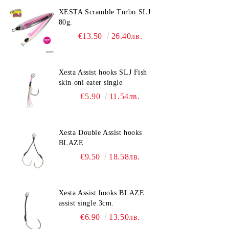
XESTA Scramble Turbo SLJ
80g.
€13.50
26.40лв.
Xesta Assist hooks SLJ Fish
skin oni eater single
€5.90
11.54лв.
Xesta Double Assist hooks
BLAZE
€9.50
18.58лв.
Xesta Assist hooks BLAZE
assist single 3cm.
€6.90
13.50лв.