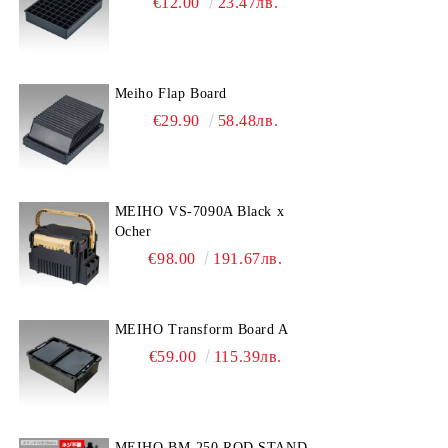
€12.00
23.47лв.
Meiho Flap Board
€29.90
58.48лв.
MEIHO VS-7090A Black x
Ocher
€98.00
191.67лв.
MEIHO Transform Board A
€59.00
115.39лв.
MEIHO BM-250 ROD STAND