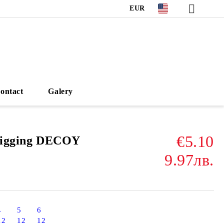
EUR
ontact
Galery
€5.10
 jigging DECOY
9.97лв.
4
5
6
12
12
12