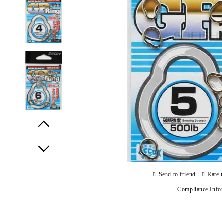
Prev
Next
Send to friend
Rate 
Compliance Info