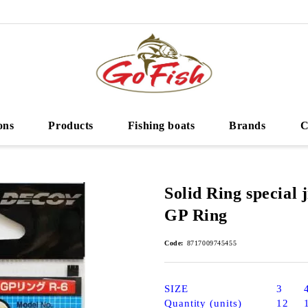
ons
Products
Fishing boats
Brands
C
Solid Ring special
GP Ring
Code:
8717009745455
SIZE
3
Quantity (units)
12