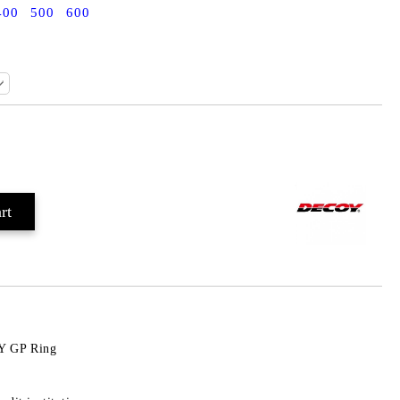
400
500
600
Add to wishlist
OY GP Ring