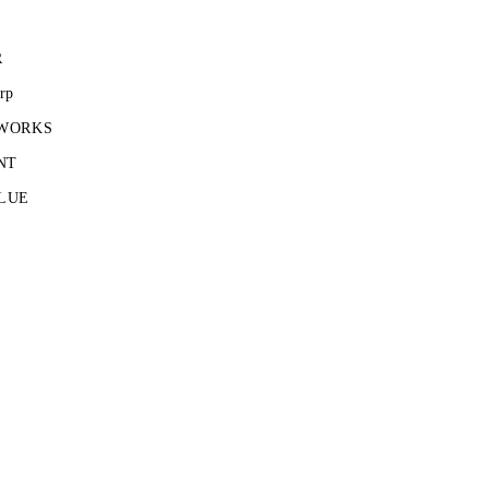
R
rp
 WORKS
NT
LUE