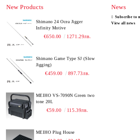
New Products
News
Subscribe to 
Shimano 24 Ocea Jigger
View all news
Infinity Motive
€650.00
1271.29лв.
Shimano Game Type SJ (Slow
Jigging)
€459.00
897.73лв.
MEIHO VS-7090N Green two
tone 20L
€59.00
115.39лв.
MEIHO Plug House