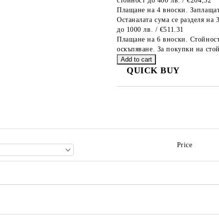
стойност до 400 лв. / €204,52
Плащане на 4 вноски. Заплащат
Останалата сума се разделя на 
до 1000 лв. / €511.31
Плащане на 6 вноски. Стойност
оскъпяване. За покупки на стой
QUICK BUY
JUST 2 FIELDS TO FILL IN
We will contact you to finalize the
Price