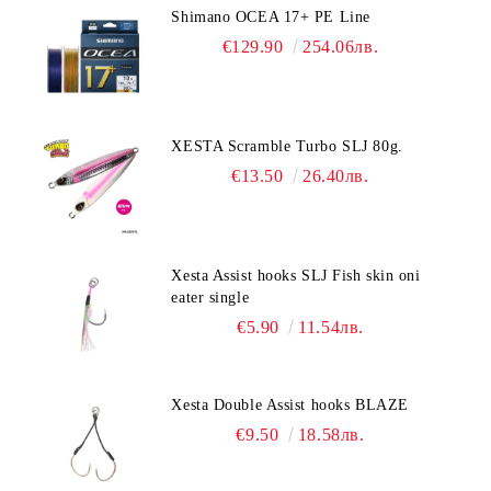
Shimano OCEA 17+ PE Line
€129.90
254.06лв.
XESTA Scramble Turbo SLJ 80g.
€13.50
26.40лв.
Xesta Assist hooks SLJ Fish skin oni
eater single
€5.90
11.54лв.
Xesta Double Assist hooks BLAZE
€9.50
18.58лв.