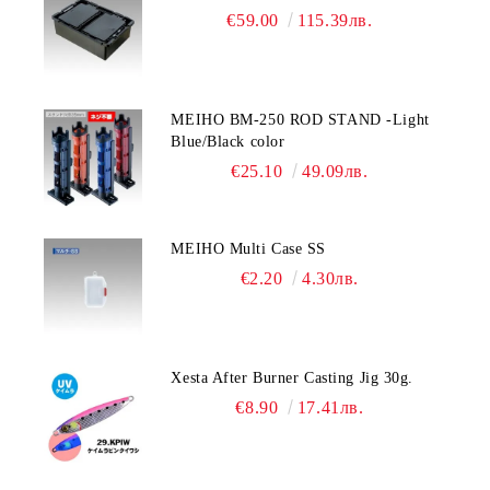
€59.00
115.39лв.
MEIHO BM-250 ROD STAND -Light
Blue/Black color
€25.10
49.09лв.
MEIHO Multi Case SS
€2.20
4.30лв.
Xesta After Burner Casting Jig 30g.
€8.90
17.41лв.