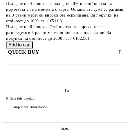
Плащане на 4 вноски. Заплащате 20% от стойността на
поръчката си на момента с карта. Останалата сума се разделя
на 3 равни месечни вноски без оскъпяване. За покупки на
стойност до 1000 лв. / €511.31
Плащане на 6 вноски. Стойността на поръчката се
разпределя в 6 равни месечни вноски с оскъпяване. За
покупки на стойност до 2000 лв. / €1022.61
QUICK BUY
JUST 2 FIELDS TO FILL IN
Tweet
Rate this product
We will contact you to finalize the order
Compliance Information
Size: