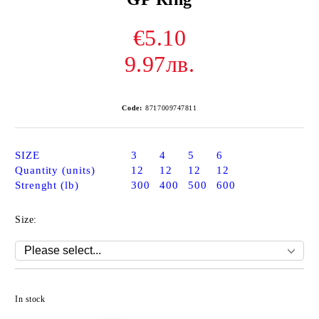
€5.10
9.97лв.
Code:
8717009747811
SIZE
3
4
5
6
Quantity (units)
12
12
12
12
Strenght (lb)
300
400
500
600
Size:
Add to wishlist
In stock