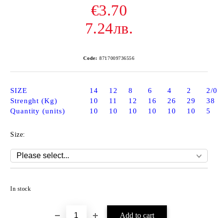
€3.70
7.24лв.
Code:
8717009736556
SIZE
14
12
8
6
4
2
2/0
Strenght (Kg)
10
11
12
16
26
29
38
Quantity (units)
10
10
10
10
10
10
5
Size:
Add to wishlist
In stock