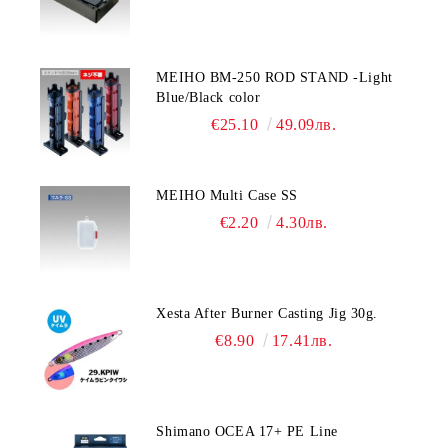
MEIHO BM-250 ROD STAND -Light
Blue/Black color
€25.10
49.09лв.
MEIHO Multi Case SS
€2.20
4.30лв.
Xesta After Burner Casting Jig 30g.
€8.90
17.41лв.
Shimano OCEA 17+ PE Line