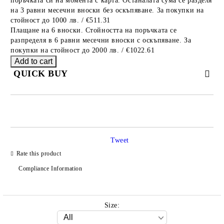
поръчката си на момента с карта. Останалата сума се разделя
на 3 равни месечни вноски без оскъпяване. За покупки на
стойност до 1000 лв. / €511.31
Плащане на 6 вноски. Стойността на поръчката се
разпределя в 6 равни месечни вноски с оскъпяване. За
покупки на стойност до 2000 лв. / €1022.61
QUICK BUY
JUST 2 FIELDS TO FILL IN
Tweet
Rate this product
We will contact you to finalize the order
Compliance Information
Size: