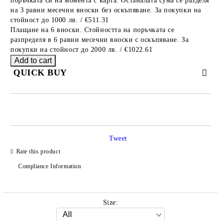
поръчката си на момента с карта. Останалата сума се разделя
на 3 равни месечни вноски без оскъпяване. За покупки на
стойност до 1000 лв. / €511.31
Плащане на 6 вноски. Стойността на поръчката се
разпределя в 6 равни месечни вноски с оскъпяване. За
покупки на стойност до 2000 лв. / €1022.61
QUICK BUY
JUST 2 FIELDS TO FILL IN
Tweet
Rate this product
We will contact you to finalize the order
Compliance Information
Size: