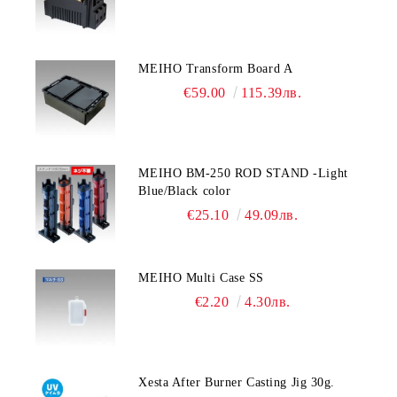
MEIHO Transform Board A
€59.00
115.39лв.
MEIHO BM-250 ROD STAND -Light
Blue/Black color
€25.10
49.09лв.
MEIHO Multi Case SS
€2.20
4.30лв.
Xesta After Burner Casting Jig 30g.