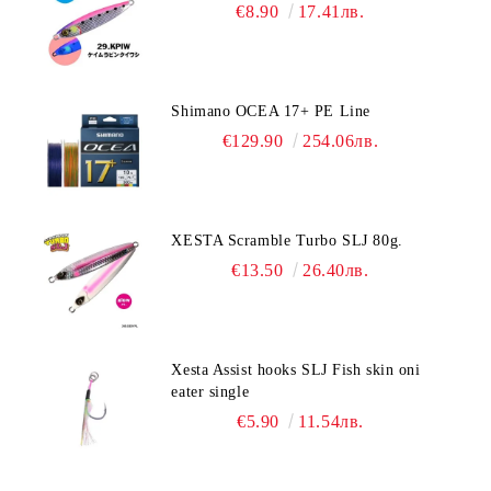
€8.90
17.41лв.
Shimano OCEA 17+ PE Line
€129.90
254.06лв.
XESTA Scramble Turbo SLJ 80g.
€13.50
26.40лв.
Xesta Assist hooks SLJ Fish skin oni
eater single
€5.90
11.54лв.