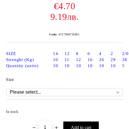
€4.70
9.19лв.
Code:
8717009735801
SIZE
14
12
8
6
4
2
2/0
Strenght (Kg)
10
11
12
16
26
29
38
Quantity (units)
10
10
10
10
10
10
5
Size:
Add to wishlist
In stock