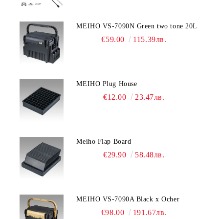
MEIHO VS-7090N Green two tone 20L
€59.00
115.39лв.
MEIHO Plug House
€12.00
23.47лв.
Meiho Flap Board
€29.90
58.48лв.
MEIHO VS-7090A Black x Ocher
€98.00
191.67лв.