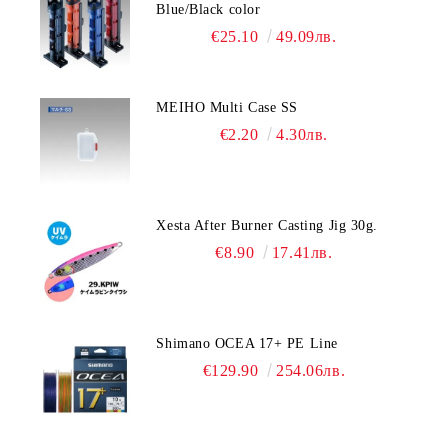
Blue/Black color
€25.10
49.09лв.
MEIHO Multi Case SS
€2.20
4.30лв.
Xesta After Burner Casting Jig 30g.
€8.90
17.41лв.
Shimano OCEA 17+ PE Line
€129.90
254.06лв.