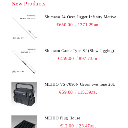
New Products
Shimano 24 Ocea Jigger Infinity Motive
€650.00
1271.29лв.
Shimano Game Type SJ (Slow Jigging)
€459.00
897.73лв.
MEIHO VS-7090N Green two tone 20L
€59.00
115.39лв.
MEIHO Plug House
€12.00
23.47лв.